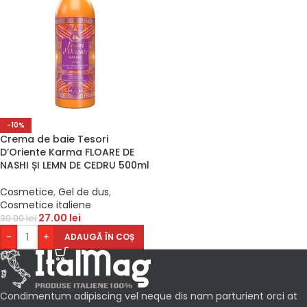
-10%
Crema de baie Tesori
D’Oriente Karma FLOARE DE
NASHI ȘI LEMN DE CEDRU 500ml
Cosmetice
,
Gel de dus
,
Cosmetice italiene
27.00
lei
30.00
lei
-
+
ADAUGĂ ÎN COȘ
Condimentum adipiscing vel neque dis nam parturient orci at