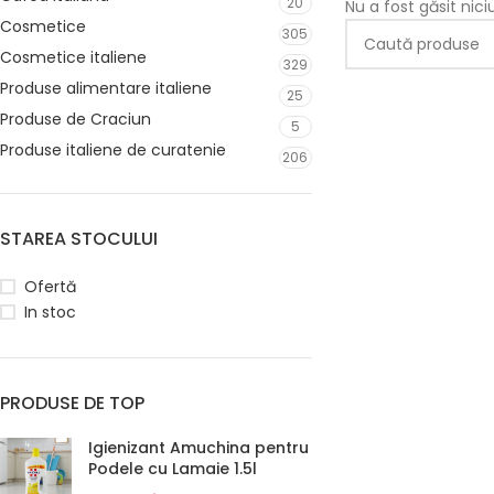
20
Nu a fost găsit nic
Cosmetice
305
Cosmetice italiene
329
Produse alimentare italiene
25
Produse de Craciun
5
Produse italiene de curatenie
206
STAREA STOCULUI
Ofertă
In stoc
PRODUSE DE TOP
Igienizant Amuchina pentru
Podele cu Lamaie 1.5l