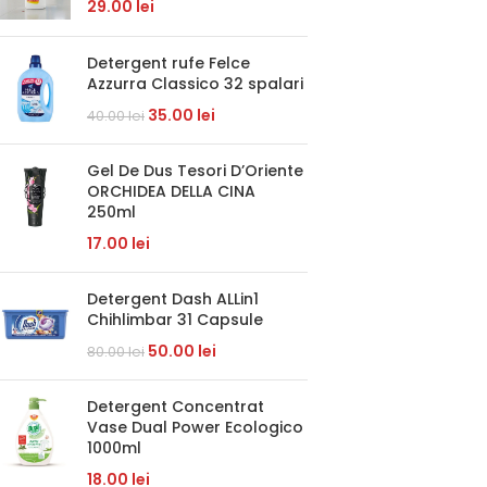
29.00
lei
Detergent rufe Felce
Azzurra Classico 32 spalari
35.00
lei
40.00
lei
Gel De Dus Tesori D’Oriente
ORCHIDEA DELLA CINA
250ml
17.00
lei
Detergent Dash ALLin1
Chihlimbar 31 Capsule
50.00
lei
80.00
lei
Detergent Concentrat
Vase Dual Power Ecologico
1000ml
18.00
lei