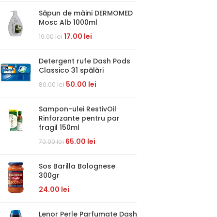
Săpun de mâini DERMOMED
Mosc Alb 1000ml
17.00
lei
19.00
lei
Detergent rufe Dash Pods
Classico 31 spălări
50.00
lei
80.00
lei
Sampon-ulei RestivOil
Rinforzante pentru par
fragil 150ml
65.00
lei
70.00
lei
Sos Barilla Bolognese
300gr
24.00
lei
Lenor Perle Parfumate Dash