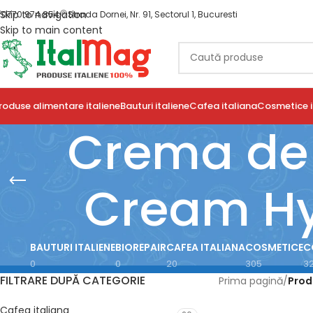
Skip to navigation
0770 974 854
Strada Dornei, Nr. 91, Sectorul 1, Bucuresti
Skip to main content
roduse alimentare italiene
Bauturi italiene
Cafea italiana
Cosmetice i
Crema de 
Cream Hy
BAUTURI ITALIENE
BIOREPAIR
CAFEA ITALIANA
COSMETICE
C
0
0
20
305
3
FILTRARE DUPĂ CATEGORIE
Prima pagină
/
Prod
Cafea italiana