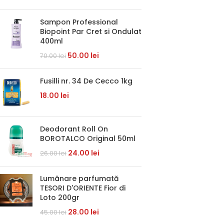
Sampon Professional
Biopoint Par Cret si Ondulat
400ml
50.00
lei
70.00
lei
Fusilli nr. 34 De Cecco 1kg
18.00
lei
Deodorant Roll On
BOROTALCO Original 50ml
24.00
lei
26.00
lei
Lumânare parfumată
TESORI D'ORIENTE Fior di
Loto 200gr
28.00
lei
45.00
lei