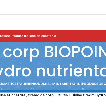
taliene
Produse italiene de curatenie
corp BIOPOIN
dro nutrient
OSMETICE ITALIENE
PRODUSE ALIMENTARE ITALIENE
PRODUSE DE 
29
25
5
use etichetate „Crema de corp BIOPOINT Divine Cream Hydro