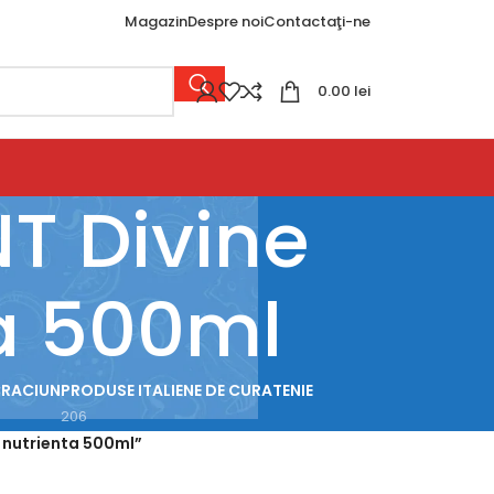
Magazin
Despre noi
Contactaţi-ne
0.00
lei
T Divine
a 500ml
CRACIUN
PRODUSE ITALIENE DE CURATENIE
206
 nutrienta 500ml”