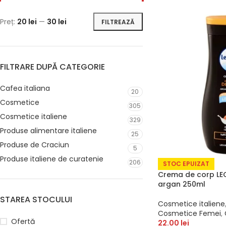
Preț:
20 lei
—
30 lei
FILTREAZĂ
FILTRARE DUPĂ CATEGORIE
Cafea italiana
20
Cosmetice
305
Cosmetice italiene
329
Produse alimentare italiene
25
Produse de Craciun
5
Produse italiene de curatenie
206
STOC EPUIZAT
Crema de corp LE
argan 250ml
STAREA STOCULUI
Cosmetice italiene
Cosmetice Femei
,
Ofertă
22.00
lei