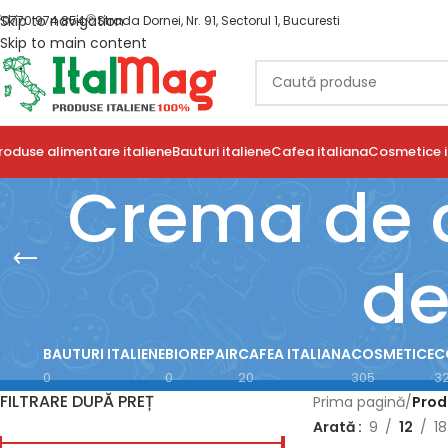
Skip to navigation
0770 974 854
Strada Dornei, Nr. 91, Sectorul 1, Bucuresti
Skip to main content
roduse alimentare italiene
Bauturi italiene
Cafea italiana
Cosmetice i
Crema de c
de
BAUTURI ITALIENE
BIOREPAIR
CAFEA ITALIANA
COSMETICE
C
0
0
20
305
3
FILTRARE DUPĂ PREȚ
Prima pagină
/
Prod
Arată
9
12
18