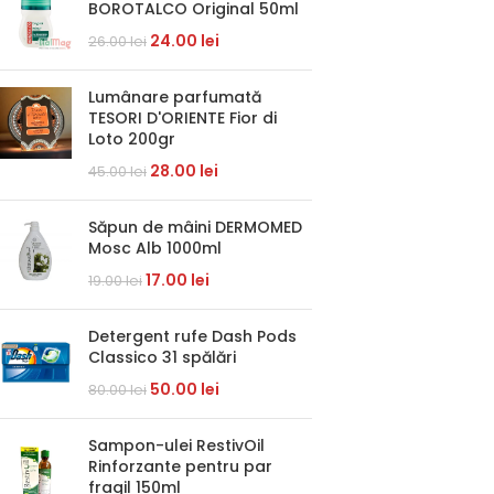
BOROTALCO Original 50ml
24.00
lei
26.00
lei
Lumânare parfumată
TESORI D'ORIENTE Fior di
Loto 200gr
28.00
lei
45.00
lei
Săpun de mâini DERMOMED
Mosc Alb 1000ml
17.00
lei
19.00
lei
Detergent rufe Dash Pods
Classico 31 spălări
50.00
lei
80.00
lei
Sampon-ulei RestivOil
Rinforzante pentru par
fragil 150ml