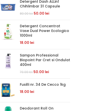
Detergent Dash ALLin1
Chihlimbar 31 Capsule
50.00
lei
80.00
lei
Detergent Concentrat
Vase Dual Power Ecologico
1000ml
18.00
lei
Sampon Professional
Biopoint Par Cret si Ondulat
400ml
50.00
lei
70.00
lei
Fusilli nr. 34 De Cecco 1kg
18.00
lei
Deodorant Roll On