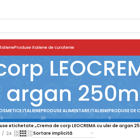
taliene
Produse italiene de curatenie
orp LEOCREM
 argan 250m
OSMETICE ITALIENE
PRODUSE ALIMENTARE ITALIENE
PRODUSE DE 
29
25
5
use etichetate „Crema de corp LEOCREMA cu ulei de argan 2
24