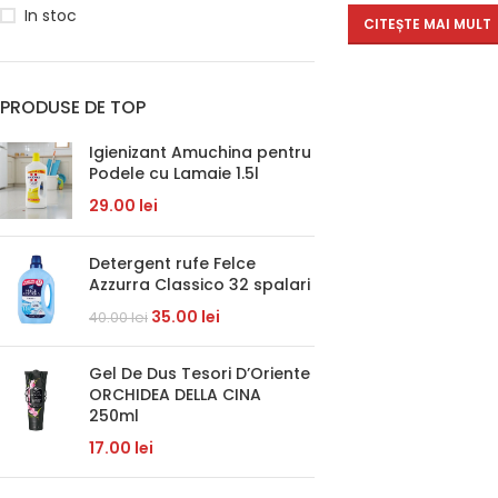
In stoc
CITEȘTE MAI MULT
PRODUSE DE TOP
Igienizant Amuchina pentru
Podele cu Lamaie 1.5l
29.00
lei
Detergent rufe Felce
Azzurra Classico 32 spalari
35.00
lei
40.00
lei
Gel De Dus Tesori D’Oriente
ORCHIDEA DELLA CINA
250ml
17.00
lei