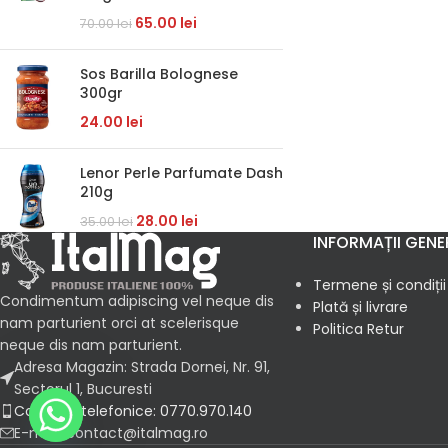
65.00
lei
70.00
lei
Sos Barilla Bolognese
300gr
24.00
lei
Lenor Perle Parfumate Dash
210g
28.00
lei
35.00
lei
INFORMAȚII GENE
Termene și condiții
Condimentum adipiscing vel neque dis
Plată și livrare
nam parturient orci at scelerisque
Politica Retur
neque dis nam parturient.
Adresa Magazin: Strada Dornei, Nr. 91,
Sectorul 1, Bucuresti
Comenzi telefonice: 0770.970.140
E-mail: contact@italmag.ro