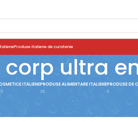
taliene
Produse italiene de curatenie
corp ultra e
OSMETICE ITALIENE
PRODUSE ALIMENTARE ITALIENE
PRODUSE DE 
29
25
5
use etichetate „Crema de corp ultra emolienta”
24