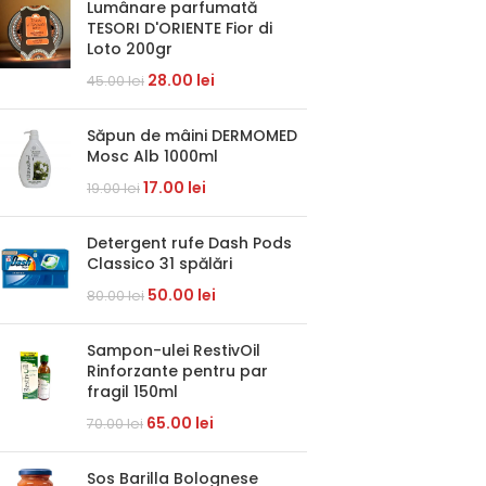
Lumânare parfumată
TESORI D'ORIENTE Fior di
Loto 200gr
28.00
lei
45.00
lei
Săpun de mâini DERMOMED
Mosc Alb 1000ml
17.00
lei
19.00
lei
Detergent rufe Dash Pods
Classico 31 spălări
50.00
lei
80.00
lei
Sampon-ulei RestivOil
Rinforzante pentru par
fragil 150ml
65.00
lei
70.00
lei
Sos Barilla Bolognese