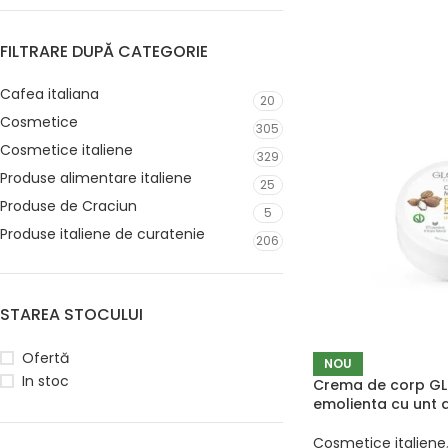
FILTRARE DUPĂ CATEGORIE
Cafea italiana
20
Cosmetice
305
Cosmetice italiene
329
Produse alimentare italiene
25
Produse de Craciun
5
Produse italiene de curatenie
206
STAREA STOCULUI
Ofertă
NOU
In stoc
Crema de corp GL
emolienta cu unt 
Cosmetice italiene