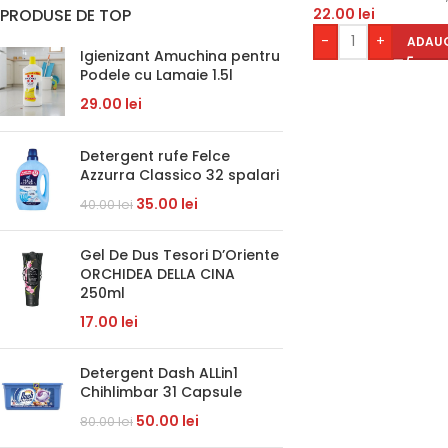
22.00
lei
PRODUSE DE TOP
-
+
ADAUG
Igienizant Amuchina pentru
Podele cu Lamaie 1.5l
29.00
lei
Detergent rufe Felce
Azzurra Classico 32 spalari
35.00
lei
40.00
lei
Gel De Dus Tesori D’Oriente
ORCHIDEA DELLA CINA
250ml
17.00
lei
Detergent Dash ALLin1
Chihlimbar 31 Capsule
50.00
lei
80.00
lei