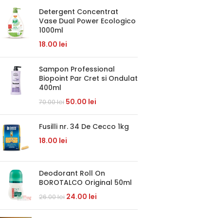
Detergent Concentrat
Vase Dual Power Ecologico
1000ml
18.00
lei
Sampon Professional
Biopoint Par Cret si Ondulat
400ml
50.00
lei
70.00
lei
Fusilli nr. 34 De Cecco 1kg
18.00
lei
Deodorant Roll On
BOROTALCO Original 50ml
24.00
lei
26.00
lei