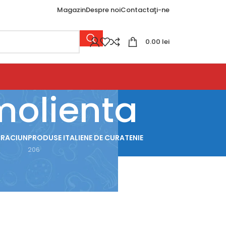
Magazin
Despre noi
Contactaţi-ne
0.00
lei
molienta
CRACIUN
PRODUSE ITALIENE DE CURATENIE
206