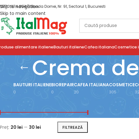
Skip to navigation
0770 974 854
Strada Dornei, Nr. 91, Sectorul 1, Bucuresti
Skip to main content
roduse alimentare italiene
Bauturi italiene
Cafea italiana
Cosmetice i
Crema de 
BAUTURI ITALIENE
BIOREPAIR
CAFEA ITALIANA
COSMETICE
C
0
0
20
305
3
FILTRARE DUPĂ PREȚ
Prima pagină
/
Prod
Arată
9
12
18
Preț:
20 lei
—
30 lei
FILTREAZĂ