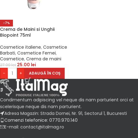
-7%
Crema de Maini si Unghii
Biopoint 75ml
Cosmetice italiene
,
Cosmetice
Barbati
,
Cosmetice Femei
,
Cosmetice
,
Crema de maini
25.00
lei
27.00
lei
-
+
ADAUGĂ ÎN COȘ
Condimentum adipiscing vel neque dis nam parturient orci at
scelerisque neque dis nam parturient.
Adresa Magazin: Strada Dornei, Nr. 91, Sectorul 1, Bucuresti
Comenzi telefonice: 0770.970.140
E-mail: contact@italmag.ro