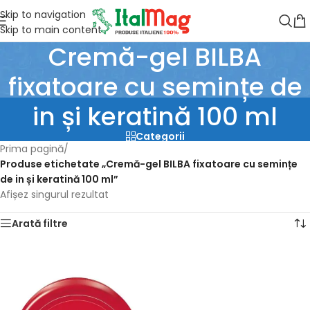
Skip to navigation
Skip to main content
Cremă-gel BILBA
fixatoare cu semințe de
in și keratină 100 ml
Categorii
Prima pagină
/
Produse etichetate „Cremă-gel BILBA fixatoare cu semințe
de in și keratină 100 ml”
Afișez singurul rezultat
Arată filtre