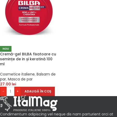
NOU
Cremă-gel BILBA fixatoare cu
semințe de in și keratină 100
ml
Cosmetice italiene
,
Balsam de
par
,
Masca de par
27.00
lei
-
+
ADAUGĂ ÎN COȘ
Condimentum adipiscing vel neque dis nam parturient orci at