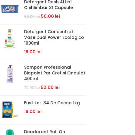
Detergent Dash ALLin1
Chihlimbar 31 Capsule
50.00
lei
80.00
lei
Detergent Concentrat
Vase Dual Power Ecologico
1000ml
18.00
lei
Sampon Professional
Biopoint Par Cret si Ondulat
400ml
50.00
lei
70.00
lei
Fusilli nr. 34 De Cecco 1kg
18.00
lei
Deodorant Roll On