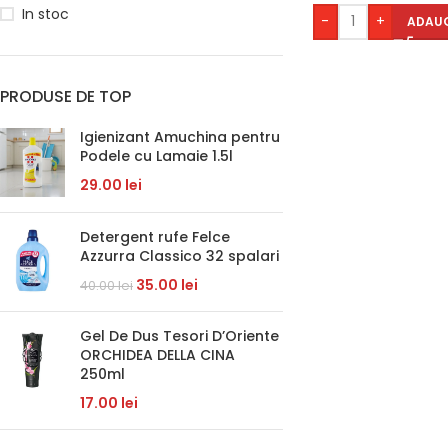
In stoc
-
+
ADAUG
PRODUSE DE TOP
Igienizant Amuchina pentru
Podele cu Lamaie 1.5l
29.00
lei
Detergent rufe Felce
Azzurra Classico 32 spalari
35.00
lei
40.00
lei
Gel De Dus Tesori D’Oriente
ORCHIDEA DELLA CINA
250ml
17.00
lei