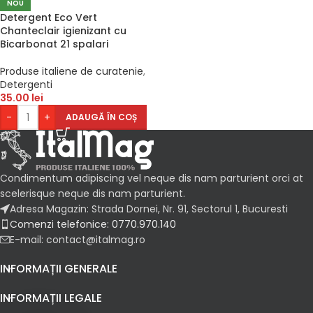
NOU
Detergent Eco Vert
Chanteclair igienizant cu
Bicarbonat 21 spalari
Produse italiene de curatenie
,
Detergenti
35.00
lei
-
+
ADAUGĂ ÎN COȘ
Condimentum adipiscing vel neque dis nam parturient orci at
scelerisque neque dis nam parturient.
Adresa Magazin: Strada Dornei, Nr. 91, Sectorul 1, Bucuresti
Comenzi telefonice: 0770.970.140
E-mail: contact@italmag.ro
INFORMAȚII GENERALE
INFORMAȚII LEGALE