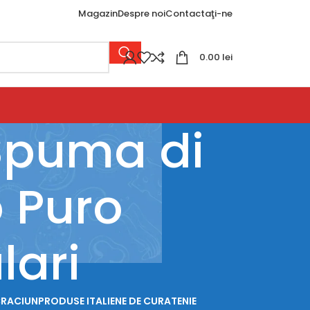
Magazin
Despre noi
Contactaţi-ne
0.00
lei
 Spuma di
 Puro
lari
CRACIUN
PRODUSE ITALIENE DE CURATENIE