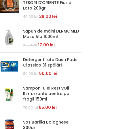
TESORI D'ORIENTE Fior di
Loto 200gr
28.00
lei
45.00
lei
Săpun de mâini DERMOMED
Mosc Alb 1000ml
17.00
lei
19.00
lei
Detergent rufe Dash Pods
Classico 31 spălări
50.00
lei
80.00
lei
Sampon-ulei RestivOil
Rinforzante pentru par
fragil 150ml
65.00
lei
70.00
lei
Sos Barilla Bolognese
300gr