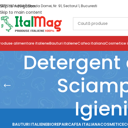
Skip to navigation
0770 974 854
Strada Dornei, Nr. 91, Sectorul 1, Bucuresti
Skip to main content
roduse alimentare italiene
Bauturi italiene
Cafea italiana
Cosmetice i
Detergent 
Sciamp
Igien
BAUTURI ITALIENE
BIOREPAIR
CAFEA ITALIANA
COSMETICE
C