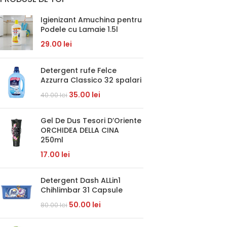
Igienizant Amuchina pentru
Podele cu Lamaie 1.5l
29.00
lei
Detergent rufe Felce
Azzurra Classico 32 spalari
35.00
lei
40.00
lei
Gel De Dus Tesori D’Oriente
ORCHIDEA DELLA CINA
250ml
17.00
lei
Detergent Dash ALLin1
Chihlimbar 31 Capsule
50.00
lei
80.00
lei