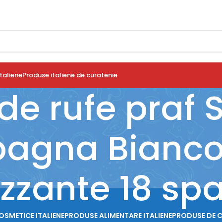
taliene
Produse italiene de curatenie
de rufe praf
agna Bianco
izzante 18 spa
OSMETICE ITALIENE
PRODUSE ALIMENTARE ITALIENE
PRODUSE DE 