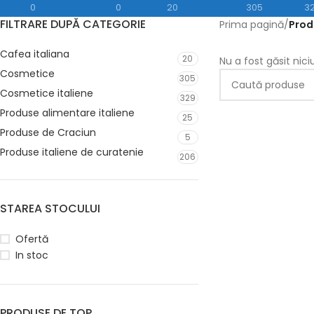
0
0
20
305
3
FILTRARE DUPĂ CATEGORIE
Prima pagină
/
Prod
Cafea italiana
20
Nu a fost găsit nic
Cosmetice
305
Cosmetice italiene
329
Produse alimentare italiene
25
Produse de Craciun
5
Produse italiene de curatenie
206
STAREA STOCULUI
Ofertă
In stoc
PRODUSE DE TOP