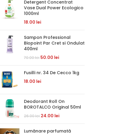
Detergent Concentrat
Vase Dual Power Ecologico
1000ml
18.00
lei
Sampon Professional
Biopoint Par Cret si Ondulat
400ml
50.00
lei
70.00
lei
Fusilli nr. 34 De Cecco 1kg
18.00
lei
Deodorant Roll On
BOROTALCO Original 50ml
24.00
lei
26.00
lei
Lumânare parfumată