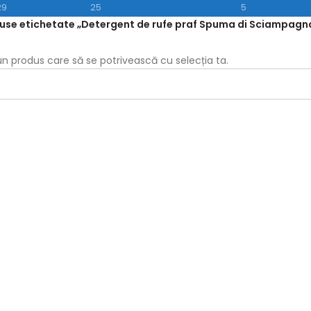
29
25
5
use etichetate „Detergent de rufe praf Spuma di Sciampagna 
iun produs care să se potrivească cu selecția ta.