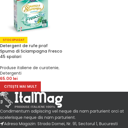
STOC EPUIZAT
Detergent de rufe praf
Spuma di Sciampagna Fresco
45 spalari
Produse italiene de curatenie
,
Detergenti
65.00
lei
CITEȘTE MAI MULT
Condimentum adipiscing vel neque dis nam parturient orci at
scelerisque neque dis nam parturient.
Adresa Magazin: Strada Dornei, Nr. 91, Sectorul 1, Bucuresti