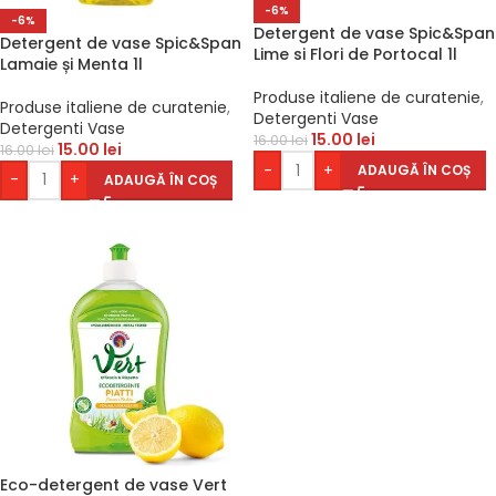
-6%
-6%
Detergent de vase Spic&Span
Detergent de vase Spic&Span
Lime si Flori de Portocal 1l
Lamaie și Menta 1l
Produse italiene de curatenie
,
Produse italiene de curatenie
,
Detergenti Vase
Detergenti Vase
15.00
lei
16.00
lei
15.00
lei
16.00
lei
-
+
ADAUGĂ ÎN COȘ
-
+
ADAUGĂ ÎN COȘ
Eco-detergent de vase Vert