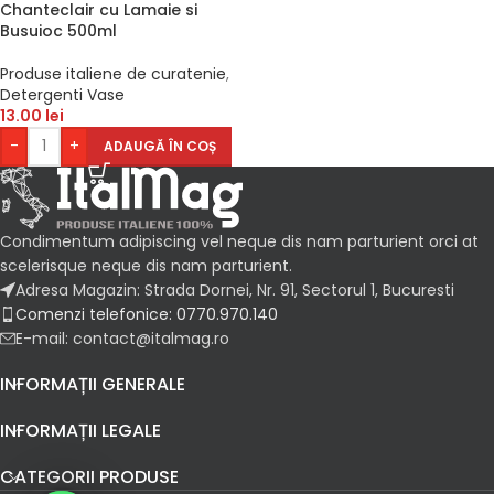
Chanteclair cu Lamaie si
Busuioc 500ml
Produse italiene de curatenie
,
Detergenti Vase
13.00
lei
-
+
ADAUGĂ ÎN COȘ
Condimentum adipiscing vel neque dis nam parturient orci at
scelerisque neque dis nam parturient.
Adresa Magazin: Strada Dornei, Nr. 91, Sectorul 1, Bucuresti
Comenzi telefonice: 0770.970.140
E-mail: contact@italmag.ro
INFORMAȚII GENERALE
INFORMAȚII LEGALE
CATEGORII PRODUSE