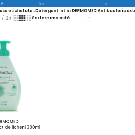
29
25
5
use etichetate „Detergent intim DERMOMED Antibacteric extr
24
DERMOMED
ct de licheni 300ml