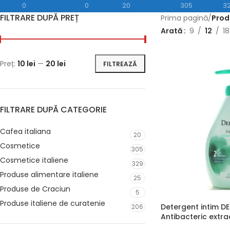
0
0
20
305
3
FILTRARE DUPĂ PREȚ
Prima pagină
/
Prod
Arată
9
12
18
Preț:
10 lei
—
20 lei
FILTREAZĂ
FILTRARE DUPĂ CATEGORIE
Cafea italiana
20
Cosmetice
305
Cosmetice italiene
329
Produse alimentare italiene
25
Produse de Craciun
5
Produse italiene de curatenie
Detergent intim 
206
Antibacteric extra