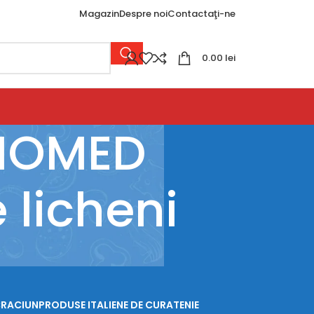
Magazin
Despre noi
Contactaţi-ne
0.00
lei
RMOMED
 licheni
CRACIUN
PRODUSE ITALIENE DE CURATENIE