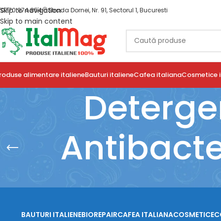
Skip to navigation
0770 974 854
Strada Dornei, Nr. 91, Sectorul 1, Bucuresti
Skip to main content
roduse alimentare italiene
Bauturi italiene
Cafea italiana
Cosmetice i
Deterge
Antibacte
BAUTURI ITALIENE
BIOREPAIR
CAFEA ITALIANA
COSMETICE
C