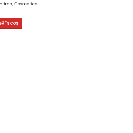
Intima
,
Cosmetice
Ă ÎN COȘ