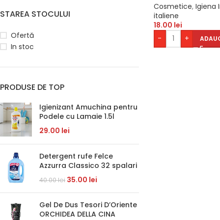
Cosmetice
,
Igiena 
STAREA STOCULUI
italiene
18.00
lei
Ofertă
-
+
ADAUG
In stoc
PRODUSE DE TOP
Igienizant Amuchina pentru
Podele cu Lamaie 1.5l
29.00
lei
Detergent rufe Felce
Azzurra Classico 32 spalari
35.00
lei
40.00
lei
Gel De Dus Tesori D’Oriente
ORCHIDEA DELLA CINA