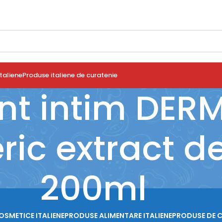
taliene
Produse italiene de curatenie
nt intim DE
ric extract de
200ml
OSMETICE ITALIENE
PRODUSE ALIMENTARE ITALIENE
PRODUSE DE 