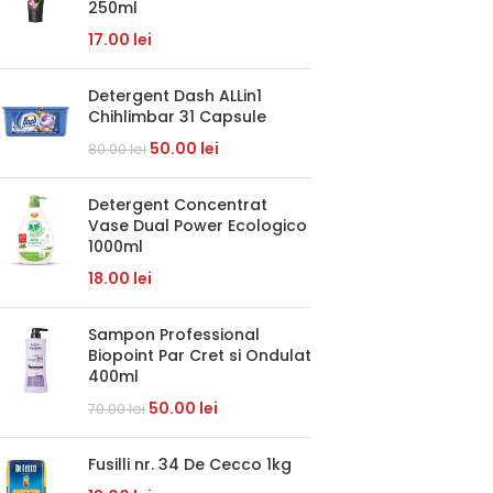
250ml
17.00
lei
Detergent Dash ALLin1
Chihlimbar 31 Capsule
50.00
lei
80.00
lei
Detergent Concentrat
Vase Dual Power Ecologico
1000ml
18.00
lei
Sampon Professional
Biopoint Par Cret si Ondulat
400ml
50.00
lei
70.00
lei
Fusilli nr. 34 De Cecco 1kg