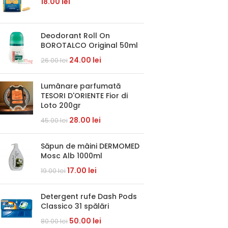
18.00
lei
Deodorant Roll On
BOROTALCO Original 50ml
24.00
lei
26.00
lei
Lumânare parfumată
TESORI D'ORIENTE Fior di
Loto 200gr
28.00
lei
45.00
lei
Săpun de mâini DERMOMED
Mosc Alb 1000ml
17.00
lei
19.00
lei
Detergent rufe Dash Pods
Classico 31 spălări
50.00
lei
80.00
lei