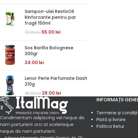
Sampon-ulei RestivOil
Rinforzante pentru par
fragil 150ml
65.00
lei
70.00
lei
Sos Barilla Bolognese
300gr
24.00
lei
Lenor Perle Parfumate Dash
210g
28.00
lei
35.00
lei
INFORMAȚII GENE
Termene și condiții
Condimentum adipiscing vel neque dis
Plată și livrare
nam parturient orci at scelerisque
Politica Retur
neque dis nam parturient.
Adresa Magazin: Strada Dornei, Nr. 91,