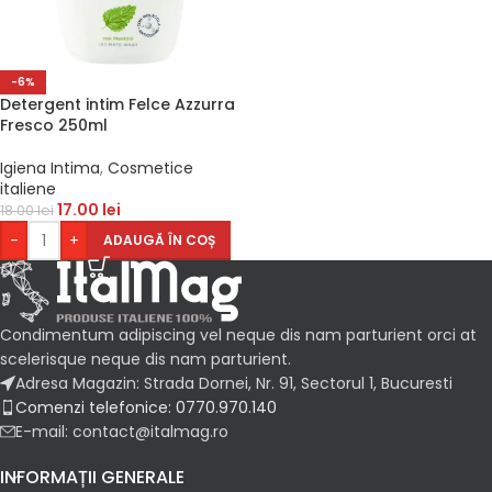
-6%
Detergent intim Felce Azzurra
Fresco 250ml
Igiena Intima
,
Cosmetice
italiene
17.00
lei
18.00
lei
-
+
ADAUGĂ ÎN COȘ
Condimentum adipiscing vel neque dis nam parturient orci at
scelerisque neque dis nam parturient.
Adresa Magazin: Strada Dornei, Nr. 91, Sectorul 1, Bucuresti
Comenzi telefonice: 0770.970.140
E-mail: contact@italmag.ro
INFORMAȚII GENERALE