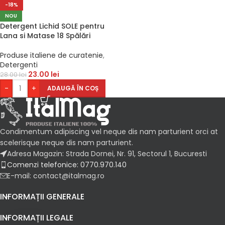
-18%
NOU
Detergent Lichid SOLE pentru
Lana si Matase 18 Spălări
Produse italiene de curatenie
,
Detergenti
23.00
lei
28.00
lei
-
+
ADAUGĂ ÎN COȘ
Condimentum adipiscing vel neque dis nam parturient orci at
scelerisque neque dis nam parturient.
Adresa Magazin: Strada Dornei, Nr. 91, Sectorul 1, Bucuresti
Comenzi telefonice: 0770.970.140
E-mail: contact@italmag.ro
INFORMAȚII GENERALE
INFORMAȚII LEGALE