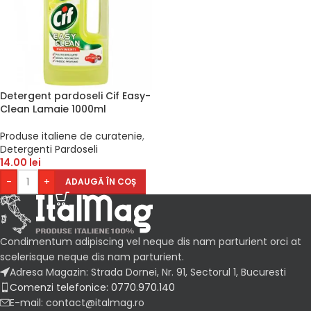
Detergent pardoseli Cif Easy-
Clean Lamaie 1000ml
Produse italiene de curatenie
,
Detergenti Pardoseli
14.00
lei
-
+
ADAUGĂ ÎN COȘ
Condimentum adipiscing vel neque dis nam parturient orci at
scelerisque neque dis nam parturient.
Adresa Magazin: Strada Dornei, Nr. 91, Sectorul 1, Bucuresti
Comenzi telefonice: 0770.970.140
E-mail: contact@italmag.ro