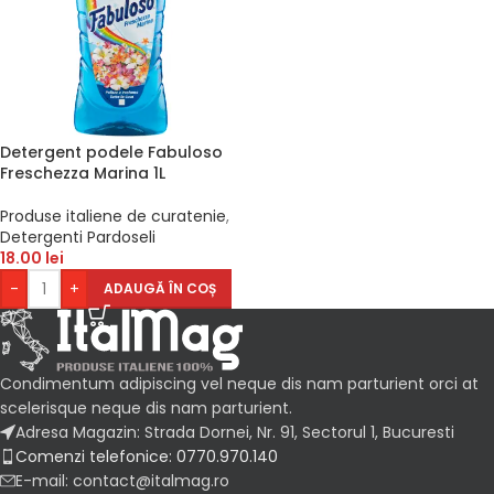
Detergent podele Fabuloso
Freschezza Marina 1L
Produse italiene de curatenie
,
Detergenti Pardoseli
18.00
lei
-
+
ADAUGĂ ÎN COȘ
Condimentum adipiscing vel neque dis nam parturient orci at
scelerisque neque dis nam parturient.
Adresa Magazin: Strada Dornei, Nr. 91, Sectorul 1, Bucuresti
Comenzi telefonice: 0770.970.140
E-mail: contact@italmag.ro