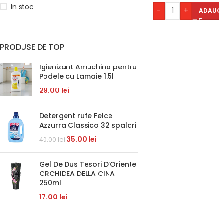
In stoc
-
+
ADAUG
PRODUSE DE TOP
Igienizant Amuchina pentru
Podele cu Lamaie 1.5l
29.00
lei
Detergent rufe Felce
Azzurra Classico 32 spalari
35.00
lei
40.00
lei
Gel De Dus Tesori D’Oriente
ORCHIDEA DELLA CINA
250ml
17.00
lei