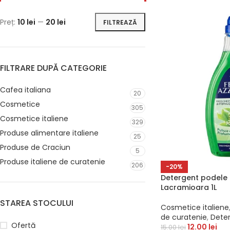
Preț:
10 lei
—
20 lei
FILTREAZĂ
FILTRARE DUPĂ CATEGORIE
Cafea italiana
20
Cosmetice
305
Cosmetice italiene
329
Produse alimentare italiene
25
Produse de Craciun
5
Produse italiene de curatenie
206
-20%
Detergent podele 
Lacramioara 1L
STAREA STOCULUI
Cosmetice italiene
de curatenie
,
Deter
Ofertă
12.00
lei
15.00
lei