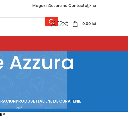
Magazin
Despre noi
Contactaţi-ne
0.00
lei
e Azzura
CRACIUN
PRODUSE ITALIENE DE CURATENIE
206
1L”