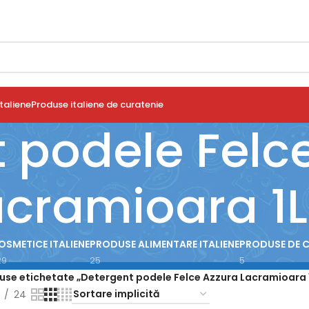
taliene
Produse italiene de curatenie
 podele Felc
acramioara 1L
OSMETICE ITALIENE
PRODUSE ALIMENTARE ITALIENE
PRODUSE DE 
29
25
5
use etichetate „Detergent podele Felce Azzura Lacramioara 
24