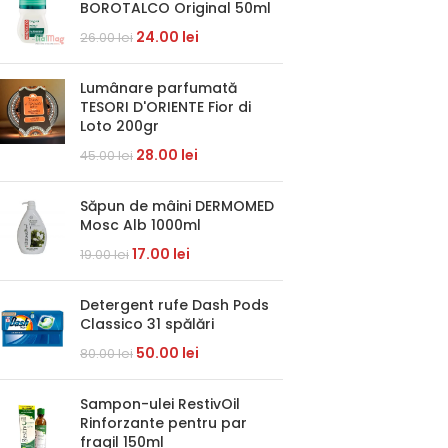
BOROTALCO Original 50ml
24.00
lei
26.00
lei
Lumânare parfumată
TESORI D'ORIENTE Fior di
Loto 200gr
28.00
lei
45.00
lei
Săpun de mâini DERMOMED
Mosc Alb 1000ml
17.00
lei
19.00
lei
Detergent rufe Dash Pods
Classico 31 spălări
50.00
lei
80.00
lei
Sampon-ulei RestivOil
Rinforzante pentru par
fragil 150ml