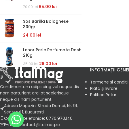
65.00
lei
70.00
lei
Sos Barilla Bolognese
300gr
24.00
lei
Lenor Perle Parfumate Dash
210g
28.00
lei
35.00
lei
INFORMAȚII GENE
Termene și condiții
Condimentum adipiscing vel neque dis
Plată și livrare
nam parturient orci at scelerisque
Politica Retur
neque dis nam parturient.
Adresa Magazin: Strada Dornei, Nr. 91,
Sectorul 1, Bucuresti
Comenzi telefonice: 0770.970.140
E-mail: contact@italmag.ro