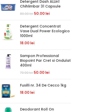
Detergent Dash ALLin1
Chihlimbar 31 Capsule
50.00
lei
80.00
lei
Detergent Concentrat
Vase Dual Power Ecologico
1000ml
18.00
lei
Sampon Professional
Biopoint Par Cret si Ondulat
400ml
50.00
lei
70.00
lei
Fusilli nr. 34 De Cecco 1kg
18.00
lei
Deodorant Roll On