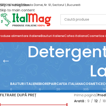
Skip to navigation
0770 974 854
Strada Dornei, Nr. 91, Sectorul 1, Bucuresti
Skip to main content
roduse alimentare italiene
Bauturi italiene
Cafea italiana
Cosmetice i
Detergent
L
BAUTURI ITALIENE
BIOREPAIR
CAFEA ITALIANA
COSMETICE
C
0
0
20
305
3
FILTRARE DUPĂ PREȚ
Prima pagină
/
Prod
Arată
9
12
18