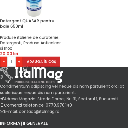
Detergent QUASAR pentru
baie 650ml
Produse italiene de curatenie
,
Detergenti
,
Produse Anticalcar
si Inox
20.00
lei
-
+
ADAUGĂ ÎN COȘ
Condimentum adipiscing vel neque dis nam parturient orci at
scelerisque neque dis nam parturient.
Adresa Magazin: Strada Dornei, Nr. 91, Sectorul 1, Bucuresti
Comenzi telefonice: 0770.970.140
E-mail: contact@italmag.ro
INFORMAȚII GENERALE