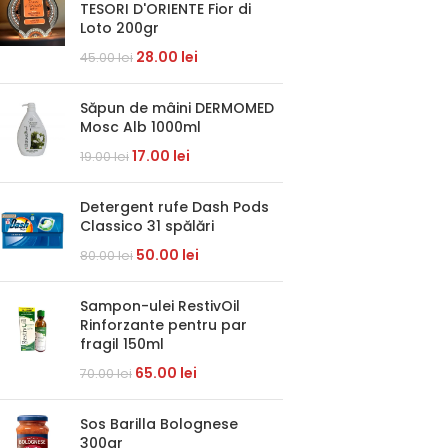
TESORI D'ORIENTE Fior di
Loto 200gr
28.00
lei
45.00
lei
Săpun de mâini DERMOMED
Mosc Alb 1000ml
17.00
lei
19.00
lei
Detergent rufe Dash Pods
Classico 31 spălări
50.00
lei
80.00
lei
Sampon-ulei RestivOil
Rinforzante pentru par
fragil 150ml
65.00
lei
70.00
lei
Sos Barilla Bolognese
300gr