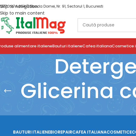
Skip to navigation
0770 974 854
Strada Dornei, Nr. 91, Sectorul 1, Bucuresti
Skip to main content
roduse alimentare italiene
Bauturi italiene
Cafea italiana
Cosmetice i
Deterge
Glicerina c
BAUTURI ITALIENE
BIOREPAIR
CAFEA ITALIANA
COSMETICE
C