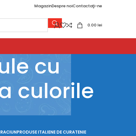
Magazin
Despre noi
Contactaţi-ne
0.00
lei
ule cu
a culorile
CRACIUN
PRODUSE ITALIENE DE CURATENIE