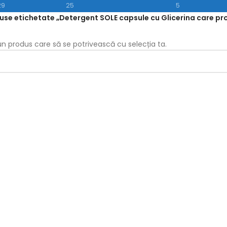
29
25
5
use etichetate „Detergent SOLE capsule cu Glicerina care prot
iun produs care să se potrivească cu selecția ta.