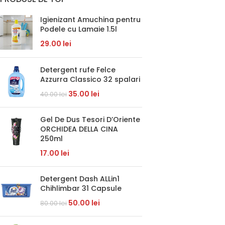
Igienizant Amuchina pentru
Podele cu Lamaie 1.5l
29.00
lei
Detergent rufe Felce
Azzurra Classico 32 spalari
35.00
lei
40.00
lei
Gel De Dus Tesori D’Oriente
ORCHIDEA DELLA CINA
250ml
17.00
lei
Detergent Dash ALLin1
Chihlimbar 31 Capsule
50.00
lei
80.00
lei