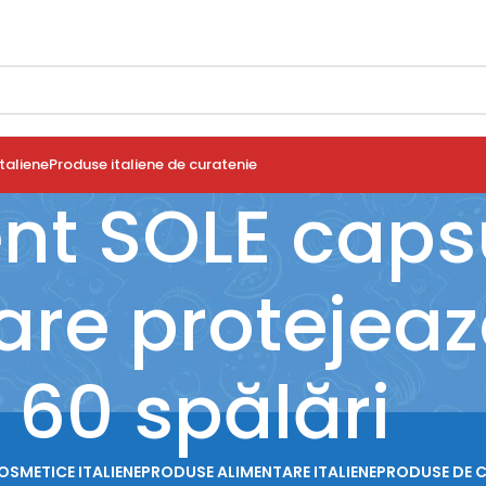
taliene
Produse italiene de curatenie
nt SOLE caps
are protejeaz
60 spălări
OSMETICE ITALIENE
PRODUSE ALIMENTARE ITALIENE
PRODUSE DE 