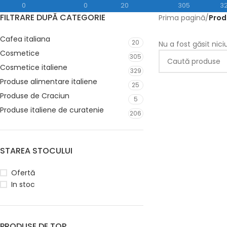
0
0
20
305
3
FILTRARE DUPĂ CATEGORIE
Prima pagină
/
Prod
Cafea italiana
20
Nu a fost găsit nic
Cosmetice
305
Cosmetice italiene
329
Produse alimentare italiene
25
Produse de Craciun
5
Produse italiene de curatenie
206
STAREA STOCULUI
Ofertă
In stoc
PRODUSE DE TOP