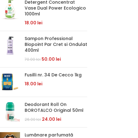
Detergent Concentrat
Vase Dual Power Ecologico
1000ml
18.00
lei
Sampon Professional
Biopoint Par Cret si Ondulat
400ml
50.00
lei
70.00
lei
Fusilli nr. 34 De Cecco 1kg
18.00
lei
Deodorant Roll On
BOROTALCO Original 50ml
24.00
lei
26.00
lei
Lumânare parfumată