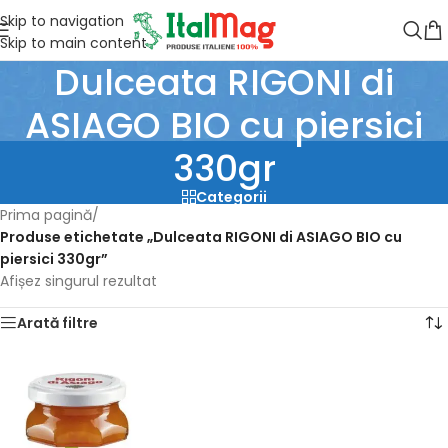
Skip to navigation
Skip to main content
Dulceata RIGONI di
ASIAGO BIO cu piersici
330gr
Categorii
Prima pagină
/
Produse etichetate „Dulceata RIGONI di ASIAGO BIO cu
piersici 330gr”
Afișez singurul rezultat
Arată filtre