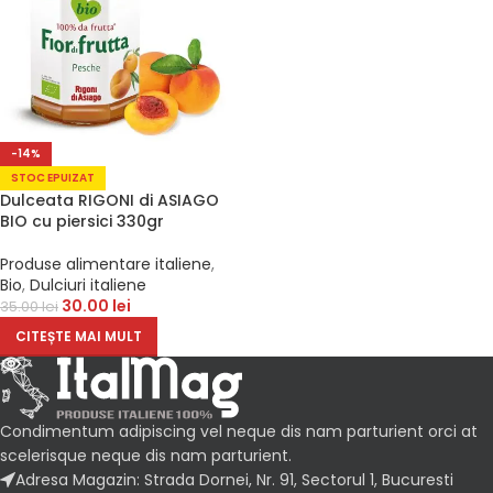
-14%
STOC EPUIZAT
Dulceata RIGONI di ASIAGO
BIO cu piersici 330gr
Produse alimentare italiene
,
Bio
,
Dulciuri italiene
30.00
lei
35.00
lei
CITEȘTE MAI MULT
Condimentum adipiscing vel neque dis nam parturient orci at
scelerisque neque dis nam parturient.
Adresa Magazin: Strada Dornei, Nr. 91, Sectorul 1, Bucuresti