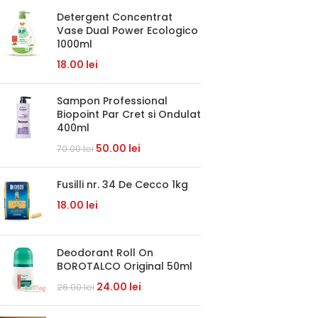
Detergent Concentrat
Vase Dual Power Ecologico
1000ml
18.00
lei
Sampon Professional
Biopoint Par Cret si Ondulat
400ml
50.00
lei
70.00
lei
Fusilli nr. 34 De Cecco 1kg
18.00
lei
Deodorant Roll On
BOROTALCO Original 50ml
24.00
lei
26.00
lei