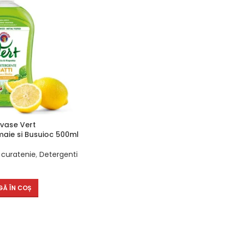
vase Vert
maie si Busuioc 500ml
 curatenie
,
Detergenti
Ă ÎN COȘ