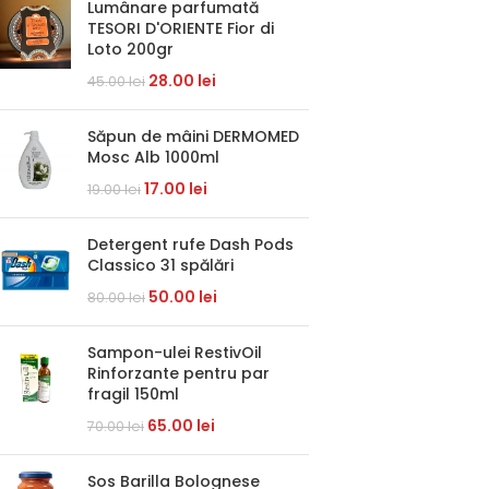
Lumânare parfumată
TESORI D'ORIENTE Fior di
Loto 200gr
28.00
lei
45.00
lei
Săpun de mâini DERMOMED
Mosc Alb 1000ml
17.00
lei
19.00
lei
Detergent rufe Dash Pods
Classico 31 spălări
50.00
lei
80.00
lei
Sampon-ulei RestivOil
Rinforzante pentru par
fragil 150ml
65.00
lei
70.00
lei
Sos Barilla Bolognese