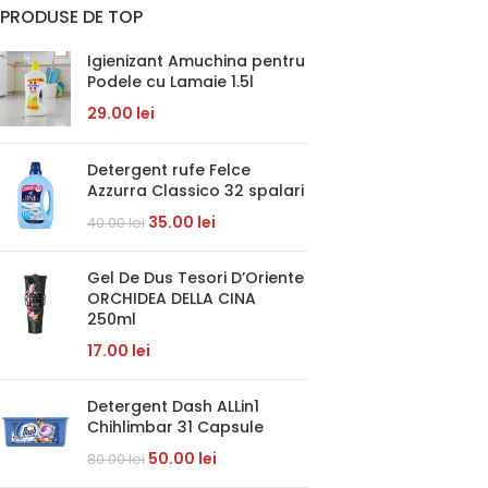
PRODUSE DE TOP
Igienizant Amuchina pentru
Podele cu Lamaie 1.5l
29.00
lei
Detergent rufe Felce
Azzurra Classico 32 spalari
35.00
lei
40.00
lei
Gel De Dus Tesori D’Oriente
ORCHIDEA DELLA CINA
250ml
17.00
lei
Detergent Dash ALLin1
Chihlimbar 31 Capsule
50.00
lei
80.00
lei