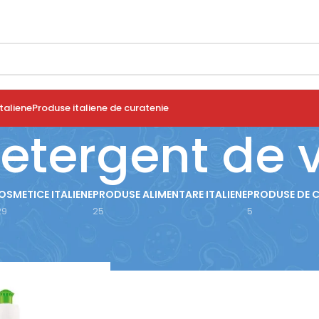
taliene
Produse italiene de curatenie
etergent de 
OSMETICE ITALIENE
PRODUSE ALIMENTARE ITALIENE
PRODUSE DE 
29
25
5
use etichetate „Eco-detergent de vase”
Arată
9
12