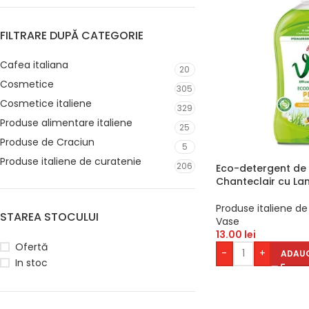
FILTRARE DUPĂ CATEGORIE
Cafea italiana
20
Cosmetice
305
Cosmetice italiene
329
Produse alimentare italiene
25
Produse de Craciun
5
Produse italiene de curatenie
206
Eco-detergent de 
Chanteclair cu La
Produse italiene de
STAREA STOCULUI
Vase
13.00
lei
Ofertă
-
+
ADAUG
In stoc