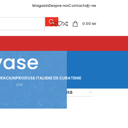
Magazin
Despre noi
Contactaţi-ne
0.00
lei
vase
CRACIUN
PRODUSE ITALIENE DE CURATENIE
206
18
24