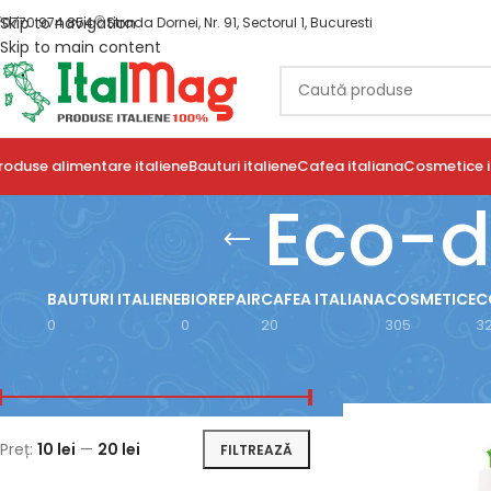
Skip to navigation
0770 974 854
Strada Dornei, Nr. 91, Sectorul 1, Bucuresti
Skip to main content
roduse alimentare italiene
Bauturi italiene
Cafea italiana
Cosmetice i
Eco-d
BAUTURI ITALIENE
BIOREPAIR
CAFEA ITALIANA
COSMETICE
C
0
0
20
305
3
FILTRARE DUPĂ PREȚ
Prima pagină
/
Prod
Preț:
10 lei
—
20 lei
FILTREAZĂ