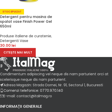
STOC EPUIZAT
Detergent pentru masina de
spalat vase Finish Power Gel
650ml
Produse italiene de curatenie
,
Detergenti Vase
30.00
lei
CITEȘTE MAI MULT
Condimentum adipiscing vel neque dis nam parturient orci at
scelerisque neque dis nam parturient.
Adresa Magazin: Strada Dornei, Nr. 91, Sectorul 1, Bucuresti
Comenzi telefonice: 0770.970.140
E-mail: contact@italmag.ro
INFORMAȚII GENERALE