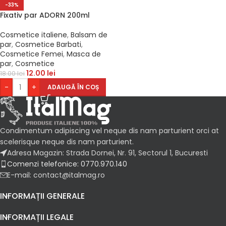
-33%
Fixativ par ADORN 200ml
Cosmetice italiene
,
Balsam de
par
,
Cosmetice Barbati
,
Cosmetice Femei
,
Masca de
par
,
Cosmetice
12.00
lei
18.00
lei
-
+
ADAUGĂ ÎN COȘ
Condimentum adipiscing vel neque dis nam parturient orci at
scelerisque neque dis nam parturient.
Adresa Magazin: Strada Dornei, Nr. 91, Sectorul 1, Bucuresti
Comenzi telefonice: 0770.970.140
E-mail: contact@italmag.ro
INFORMAȚII GENERALE
INFORMAȚII LEGALE