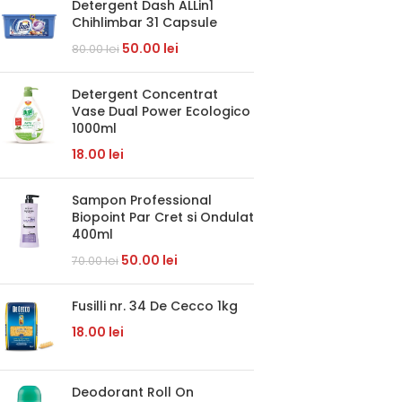
Detergent Dash ALLin1
Chihlimbar 31 Capsule
50.00
lei
80.00
lei
Detergent Concentrat
Vase Dual Power Ecologico
1000ml
18.00
lei
Sampon Professional
Biopoint Par Cret si Ondulat
400ml
50.00
lei
70.00
lei
Fusilli nr. 34 De Cecco 1kg
18.00
lei
Deodorant Roll On