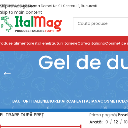
Skip to navigation
0770 974 854
Strada Dornei, Nr. 91, Sectorul 1, Bucuresti
Skip to main content
roduse alimentare italiene
Bauturi italiene
Cafea italiana
Cosmetice i
Gel de du
BAUTURI ITALIENE
BIOREPAIR
CAFEA ITALIANA
COSMETICE
C
0
0
20
305
3
FILTRARE DUPĂ PREȚ
Prima pagină
/
Prod
Arată
9
12
18