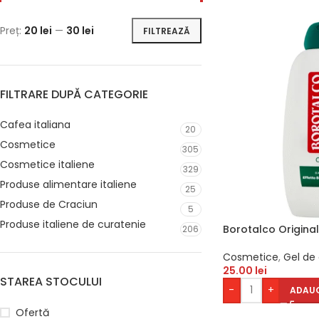
Preț:
20 lei
—
30 lei
FILTREAZĂ
FILTRARE DUPĂ CATEGORIE
Cafea italiana
20
Cosmetice
305
Cosmetice italiene
329
Produse alimentare italiene
25
Produse de Craciun
5
Produse italiene de curatenie
Borotalco Origina
206
Cosmetice
,
Gel de
25.00
lei
STAREA STOCULUI
-
+
ADAUG
Ofertă