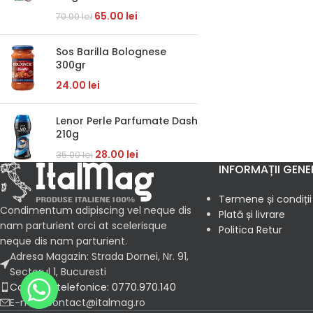
65.00
lei
70.00
lei
Sos Barilla Bolognese
300gr
24.00
lei
Lenor Perle Parfumate Dash
210g
28.00
lei
35.00
lei
INFORMAȚII GENE
Termene și condiții
Condimentum adipiscing vel neque dis
Plată și livrare
nam parturient orci at scelerisque
Politica Retur
neque dis nam parturient.
Adresa Magazin: Strada Dornei, Nr. 91,
Sectorul 1, Bucuresti
Comenzi telefonice: 0770.970.140
E-mail: contact@italmag.ro