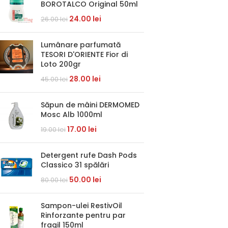
BOROTALCO Original 50ml
24.00
lei
26.00
lei
Lumânare parfumată
TESORI D'ORIENTE Fior di
Loto 200gr
28.00
lei
45.00
lei
Săpun de mâini DERMOMED
Mosc Alb 1000ml
17.00
lei
19.00
lei
Detergent rufe Dash Pods
Classico 31 spălări
50.00
lei
80.00
lei
Sampon-ulei RestivOil
Rinforzante pentru par
fragil 150ml