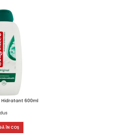
l Hidratant 600ml
 dus
Ă ÎN COȘ