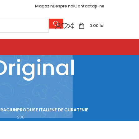
Magazin
Despre noi
Contactaţi-ne
0.00
lei
Original
CRACIUN
PRODUSE ITALIENE DE CURATENIE
206