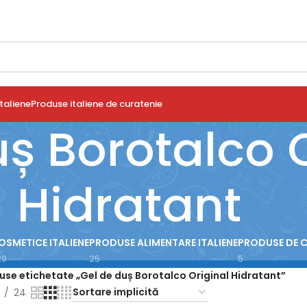
taliene
Produse italiene de curatenie
ș Borotalco 
Hidratant
OSMETICE ITALIENE
PRODUSE ALIMENTARE ITALIENE
PRODUSE DE 
29
25
5
use etichetate „Gel de duș Borotalco Original Hidratant”
24