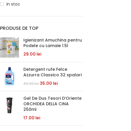
In stoc
PRODUSE DE TOP
Igienizant Amuchina pentru
Podele cu Lamaie 1.5l
29.00
lei
Detergent rufe Felce
Azzurra Classico 32 spalari
35.00
lei
40.00
lei
Gel De Dus Tesori D’Oriente
ORCHIDEA DELLA CINA
250ml
17.00
lei