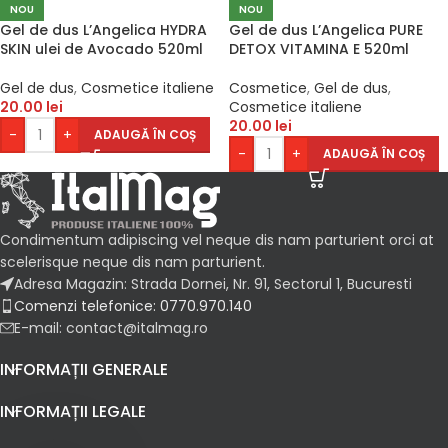
NOU
NOU
Gel de dus L’Angelica HYDRA
Gel de dus L’Angelica PURE
SKIN ulei de Avocado 520ml
DETOX VITAMINA E 520ml
Gel de dus
,
Cosmetice italiene
Cosmetice
,
Gel de dus
,
20.00
lei
Cosmetice italiene
20.00
lei
-
+
ADAUGĂ ÎN COȘ
-
+
ADAUGĂ ÎN COȘ
Condimentum adipiscing vel neque dis nam parturient orci at
scelerisque neque dis nam parturient.
Adresa Magazin: Strada Dornei, Nr. 91, Sectorul 1, Bucuresti
Comenzi telefonice: 0770.970.140
E-mail: contact@italmag.ro
INFORMAȚII GENERALE
INFORMAȚII LEGALE