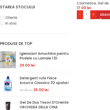
Cosmetice
,
Gel de
STAREA STOCULUI
17.00
lei
-
+
ADAUG
Ofertă
In stoc
PRODUSE DE TOP
Igienizant Amuchina pentru
Podele cu Lamaie 1.5l
29.00
lei
Detergent rufe Felce
Azzurra Classico 32 spalari
35.00
lei
40.00
lei
Gel De Dus Tesori D’Oriente
ORCHIDEA DELLA CINA