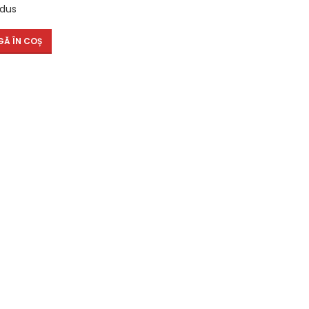
 dus
Ă ÎN COȘ