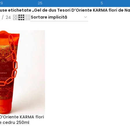
29
25
5
use etichetate „Gel de dus Tesori D’Oriente KARMA flori de Na
24
D’Oriente KARMA flori
de cedru 250ml