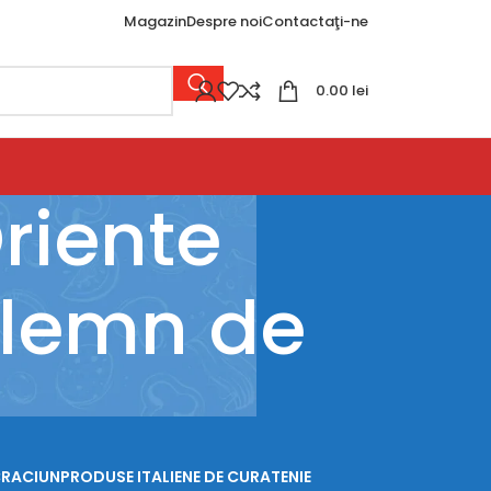
Magazin
Despre noi
Contactaţi-ne
0.00
lei
riente
i lemn de
CRACIUN
PRODUSE ITALIENE DE CURATENIE