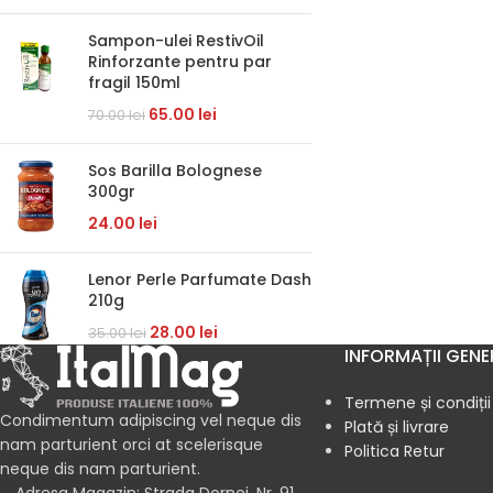
Sampon-ulei RestivOil
Rinforzante pentru par
fragil 150ml
65.00
lei
70.00
lei
Sos Barilla Bolognese
300gr
24.00
lei
Lenor Perle Parfumate Dash
210g
28.00
lei
35.00
lei
INFORMAȚII GENE
Termene și condiții
Condimentum adipiscing vel neque dis
Plată și livrare
nam parturient orci at scelerisque
Politica Retur
neque dis nam parturient.
Adresa Magazin: Strada Dornei, Nr. 91,