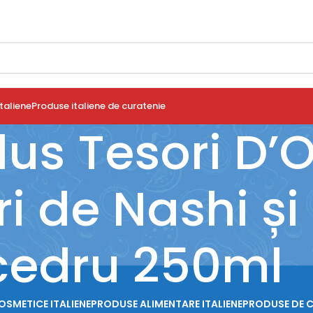
taliene
Produse italiene de curatenie
us Tesori D’O
i de Nashi ș
cedru 250ml
OSMETICE ITALIENE
PRODUSE ALIMENTARE ITALIENE
PRODUSE DE 