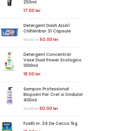
250ml
17.00
lei
Detergent Dash ALLin1
Chihlimbar 31 Capsule
50.00
lei
80.00
lei
Detergent Concentrat
Vase Dual Power Ecologico
1000ml
18.00
lei
Sampon Professional
Biopoint Par Cret si Ondulat
400ml
50.00
lei
70.00
lei
Fusilli nr. 34 De Cecco 1kg