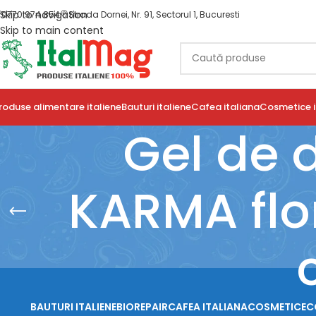
Skip to navigation
0770 974 854
Strada Dornei, Nr. 91, Sectorul 1, Bucuresti
Skip to main content
roduse alimentare italiene
Bauturi italiene
Cafea italiana
Cosmetice i
Gel de d
KARMA flor
BAUTURI ITALIENE
BIOREPAIR
CAFEA ITALIANA
COSMETICE
C