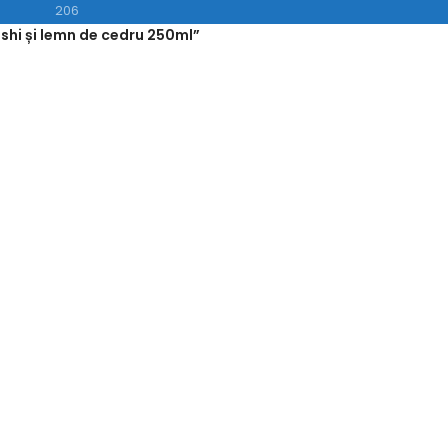
206
shi și lemn de cedru 250ml”