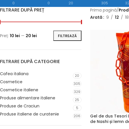
0
0
20
305
3
FILTRARE DUPĂ PREȚ
Prima pagină
/
Prod
Arată
9
12
18
Preț:
10 lei
—
20 lei
FILTREAZĂ
FILTRARE DUPĂ CATEGORIE
Cafea italiana
20
Cosmetice
305
Cosmetice italiene
329
Produse alimentare italiene
25
Produse de Craciun
5
Produse italiene de curatenie
Gel de dus Tesori 
206
de Nashi și lemn 