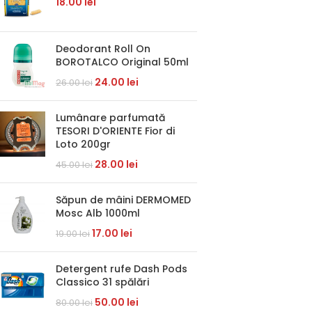
18.00
lei
Deodorant Roll On
BOROTALCO Original 50ml
24.00
lei
26.00
lei
Lumânare parfumată
TESORI D'ORIENTE Fior di
Loto 200gr
28.00
lei
45.00
lei
Săpun de mâini DERMOMED
Mosc Alb 1000ml
17.00
lei
19.00
lei
Detergent rufe Dash Pods
Classico 31 spălări
50.00
lei
80.00
lei