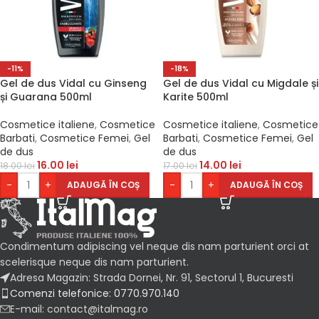
-11%
-18%
Gel de dus Vidal cu Ginseng
Gel de dus Vidal cu Migdale și
și Guarana 500ml
Karite 500ml
Cosmetice italiene
,
Cosmetice
Cosmetice italiene
,
Cosmetice
Barbati
,
Cosmetice Femei
,
Gel
Barbati
,
Cosmetice Femei
,
Gel
de dus
de dus
16.00
lei
14.00
lei
18.00
lei
17.00
lei
-
+
-
+
ADAUGĂ ÎN COȘ
ADAUGĂ ÎN COȘ
Condimentum adipiscing vel neque dis nam parturient orci at
scelerisque neque dis nam parturient.
Adresa Magazin: Strada Dornei, Nr. 91, Sectorul 1, Bucuresti
Comenzi telefonice: 0770.970.140
E-mail: contact@italmag.ro