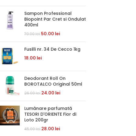
Sampon Professional
Biopoint Par Cret si Ondulat
400ml
50.00
lei
70.00
lei
Fusilli nr. 34 De Cecco 1kg
18.00
lei
Deodorant Roll On
BOROTALCO Original 50ml
24.00
lei
26.00
lei
Lumânare parfumată
TESORI D'ORIENTE Fior di
Loto 200gr
28.00
lei
45.00
lei