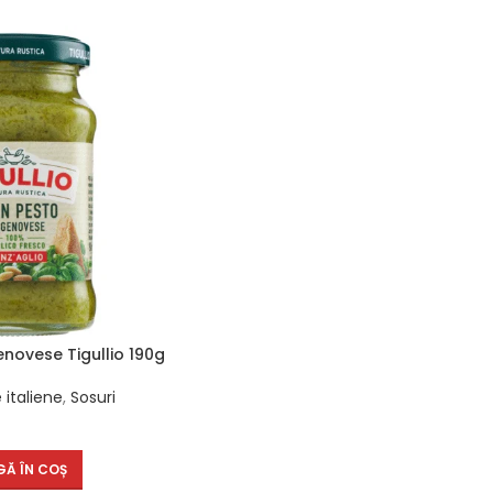
novese Tigullio 190g
 italiene
,
Sosuri
Ă ÎN COȘ