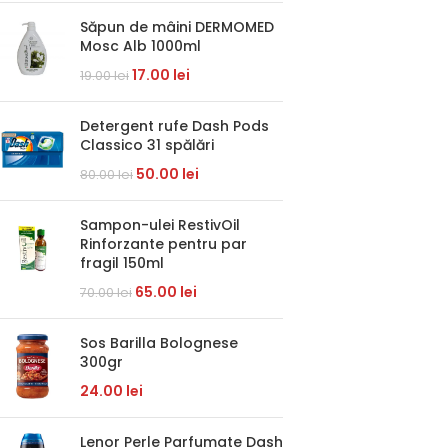
Săpun de mâini DERMOMED
Mosc Alb 1000ml
17.00
lei
19.00
lei
Detergent rufe Dash Pods
Classico 31 spălări
50.00
lei
80.00
lei
Sampon-ulei RestivOil
Rinforzante pentru par
fragil 150ml
65.00
lei
70.00
lei
Sos Barilla Bolognese
300gr
24.00
lei
Lenor Perle Parfumate Dash