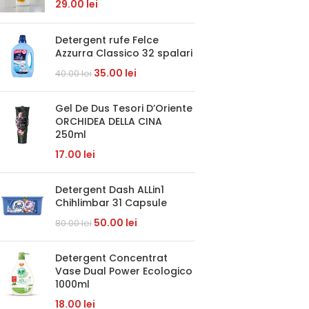
29.00
lei
Detergent rufe Felce
Azzurra Classico 32 spalari
35.00
lei
40.00
lei
Gel De Dus Tesori D’Oriente
ORCHIDEA DELLA CINA
250ml
17.00
lei
Detergent Dash ALLin1
Chihlimbar 31 Capsule
50.00
lei
80.00
lei
Detergent Concentrat
Vase Dual Power Ecologico
1000ml
18.00
lei