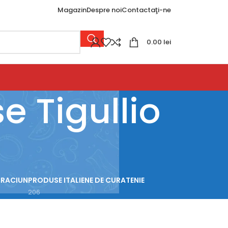
Magazin
Despre noi
Contactaţi-ne
0.00
lei
e Tigullio
CRACIUN
PRODUSE ITALIENE DE CURATENIE
206