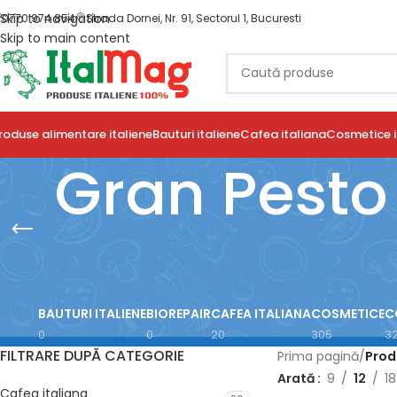
Skip to navigation
0770 974 854
Strada Dornei, Nr. 91, Sectorul 1, Bucuresti
Skip to main content
roduse alimentare italiene
Bauturi italiene
Cafea italiana
Cosmetice i
Gran Pesto 
BAUTURI ITALIENE
BIOREPAIR
CAFEA ITALIANA
COSMETICE
C
0
0
20
305
3
FILTRARE DUPĂ CATEGORIE
Prima pagină
/
Prod
Arată
9
12
18
Cafea italiana