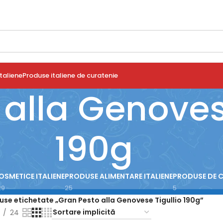
taliene
Produse italiene de curatenie
alla Genoves
190g
OSMETICE ITALIENE
PRODUSE ALIMENTARE ITALIENE
PRODUSE DE 
29
25
5
use etichetate „Gran Pesto alla Genovese Tigullio 190g”
24