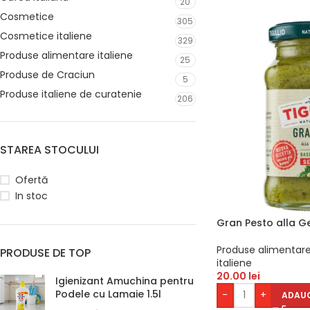
20
Cosmetice
305
Cosmetice italiene
329
Produse alimentare italiene
25
Produse de Craciun
5
Produse italiene de curatenie
206
STAREA STOCULUI
Ofertă
In stoc
Gran Pesto alla Ge
Produse alimentare
PRODUSE DE TOP
italiene
20.00
lei
Igienizant Amuchina pentru
Podele cu Lamaie 1.5l
-
+
ADAUG