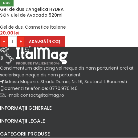
NOU
Gel de dus L’Angelica HYDRA
SKIN ulei de Avocado 520ml
Gel de dus
,
Cosmetice italiene
20.00
lei
-
+
ADAUGĂ ÎN COȘ
Condimentum adipiscing vel neque dis nam parturient orci at
scelerisque neque dis nam parturient.
Adresa Magazin: Strada Dornei, Nr. 91, Sectorul 1, Bucuresti
Comenzi telefonice: 0770.970.140
E-mail: contact@italmag.ro
INFORMAȚII GENERALE
INFORMAȚII LEGALE
CATEGORII PRODUSE