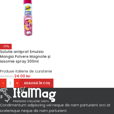
-17%
Solutie antipraf Emulsio
Mangia Polvere Magnolie și
iasomie spray 300ml
Produse italiene de curatenie
24.00
lei
29.00
lei
-
+
ADAUGĂ ÎN COȘ
Condimentum adipiscing vel neque dis nam parturient orci at
scelerisque neque dis nam parturient.