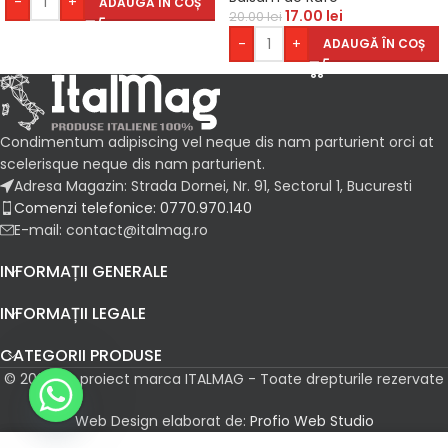
-
+
ADAUGĂ ÎN COȘ
17.00
lei
20.00
lei
-
+
ADAUGĂ ÎN COȘ
Condimentum adipiscing vel neque dis nam parturient orci at
scelerisque neque dis nam parturient.
Adresa Magazin: Strada Dornei, Nr. 91, Sectorul 1, Bucuresti
Comenzi telefonice: 0770.970.140
E-mail: contact@italmag.ro
INFORMAȚII GENERALE
INFORMAȚII LEGALE
CATEGORII PRODUSE
© 2026 Un proiect marca ITALMAG - Toate drepturile rezervate
Web Design elaborat de:
Profio Web Studio