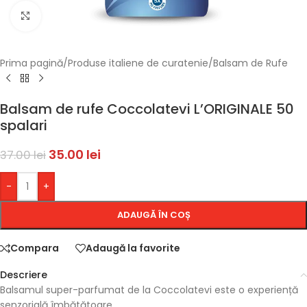
Faceți click pentru a mări
Prima pagină
/
Produse italiene de curatenie
/
Balsam de Rufe
Balsam de rufe Coccolatevi L’ORIGINALE 50
spalari
35.00
lei
37.00
lei
-
+
ADAUGĂ ÎN COȘ
Compara
Adaugă la favorite
Descriere
Balsamul super-parfumat de la Coccolatevi este o experiență
senzorială îmbătătoare.