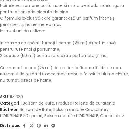
Hainele vor ramane parfumate si moi o perioada indelungata
pentru o senzatie placuta de bine.
O formulă exclusivă care garantează un parfum intens și
persistent și haine mereu moi.
Instructiuni de utilizare:
În mașina de spălat: turnați 1 capac (25 ml) direct în tavă
pentru rufe moi și parfumate,
2 capace (50 ml) pentru rufe extra parfumate și moi.
Cu mana: 1 capac (25 ml) de produs la fiecare 10 litri de apa.
Balsamul de țesături Coccolatevi trebuie folosit la ultima clătire,
nu turnați direct pe haine.
SKU:
IM1030
Categorii:
Balsam de Rufe
,
Produse italiene de curatenie
Etichete:
Balsam de Rufe
,
Balsam de rufe Coccolatevi
L'ORIGINALE 50 spalari
,
Balsam de rufe L'ORIGINALE
,
Coccolatevi
Distribuie