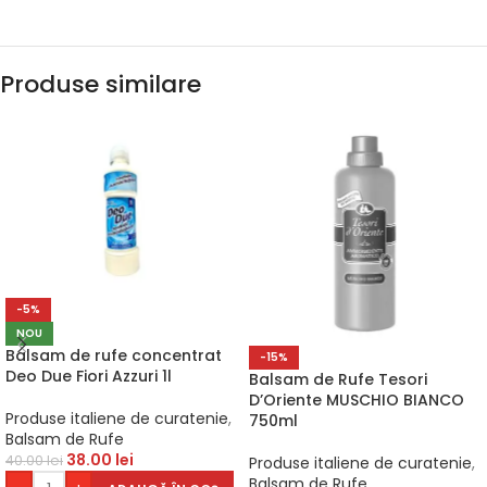
Produse similare
-5%
NOU
Balsam de rufe concentrat
-15%
Deo Due Fiori Azzuri 1l
Balsam de Rufe Tesori
D’Oriente MUSCHIO BIANCO
Produse italiene de curatenie
,
750ml
Balsam de Rufe
38.00
lei
40.00
lei
Produse italiene de curatenie
,
Balsam de Rufe