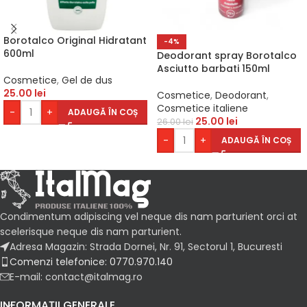
Borotalco Original Hidratant
-4%
600ml
Deodorant spray Borotalco
Asciutto barbati 150ml
Cosmetice
,
Gel de dus
25.00
lei
Cosmetice
,
Deodorant
,
Cosmetice italiene
-
+
ADAUGĂ ÎN COȘ
25.00
lei
26.00
lei
-
+
ADAUGĂ ÎN COȘ
Condimentum adipiscing vel neque dis nam parturient orci at
scelerisque neque dis nam parturient.
Adresa Magazin: Strada Dornei, Nr. 91, Sectorul 1, Bucuresti
Comenzi telefonice: 0770.970.140
E-mail: contact@italmag.ro
INFORMAȚII GENERALE