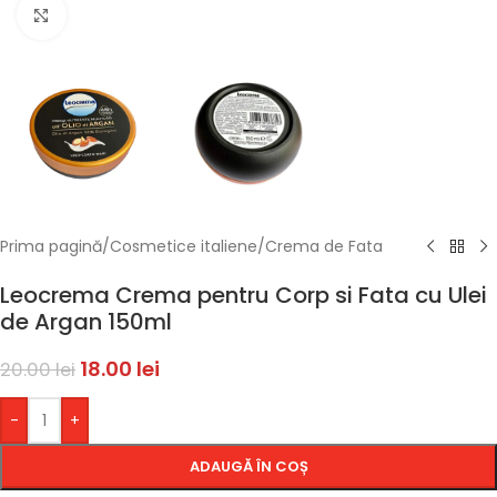
Faceți click pentru a mări
Prima pagină
/
Cosmetice italiene
/
Crema de Fata
Leocrema Crema pentru Corp si Fata cu Ulei
de Argan 150ml
18.00
lei
20.00
lei
-
+
ADAUGĂ ÎN COȘ