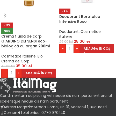
-4%
Deodorant Borotalco
Intensive Roso
-13%
NOU
Deodorant
,
Cosmetice
Cremă fluidă de corp
italiene
GIARDINO DEI SENSI eco-
25.00
lei
26.00
lei
biologică cu argan 200ml
-
+
ADAUGĂ ÎN COȘ
Cosmetice italiene
,
Bio
,
Crema de Corp
35.00
lei
40.00
lei
-
+
ADAUGĂ ÎN COȘ
Condimentum adipiscing vel neque dis nam parturient orci at
scelerisque neque dis nam parturient.
Adresa Magazin: Strada Dornei, Nr. 91, Sectorul 1, Bucuresti
Comenzi telefonice: 0770.970.140