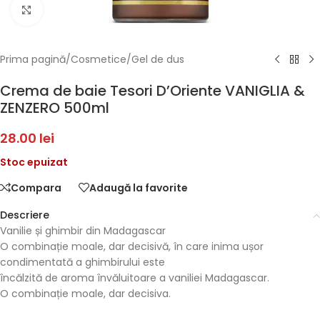
Faceți click pentru a mări
Prima pagină
/
Cosmetice
/
Gel de dus
Crema de baie Tesori D’Oriente VANIGLIA &
ZENZERO 500ml
28.00
lei
Stoc epuizat
Compara
Adaugă la favorite
Descriere
Vanilie și ghimbir din Madagascar
O combinație moale, dar decisivă, în care inima ușor
condimentată a ghimbirului este
încălzită de aroma învăluitoare a vaniliei Madagascar.
O combinație moale, dar decisiva.