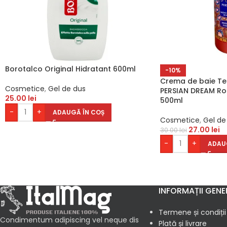
Borotalco Original Hidratant 600ml
-10%
Crema de baie Tes
Cosmetice
,
Gel de dus
PERSIAN DREAM Rod
25.00
lei
500ml
-
+
ADAUGĂ ÎN COȘ
Cosmetice
,
Gel de
27.00
lei
30.00
lei
-
+
ADAU
INFORMAȚII GENE
Termene și condiții
Condimentum adipiscing vel neque dis
Plată și livrare