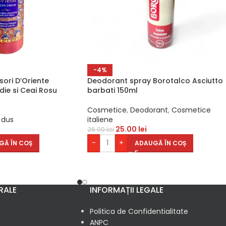
-4%
ori D’Oriente
Deodorant spray Borotalco Asciutto
ie si Ceai Rosu
barbati 150ml
Cosmetice
,
Deodorant
,
Cosmetice
 dus
italiene
25.00
lei
26.00
lei
-
+
GĂ ÎN COȘ
ADAUGĂ ÎN COȘ
RALE
INFORMAȚII LEGALE
Politica de Confidentialitate
ANPC