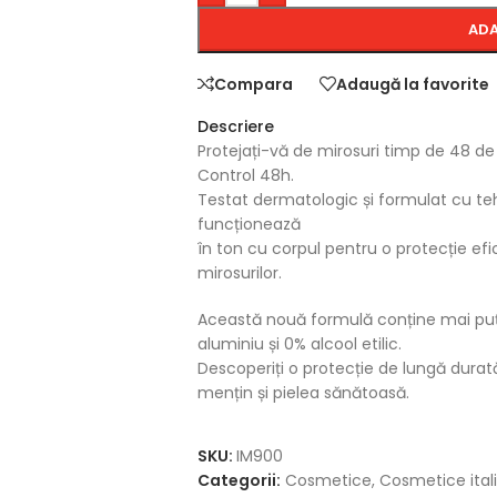
ADA
Compara
Adaugă la favorite
Descriere
Protejați-vă de mirosuri timp de 48 d
Control 48h.
Testat dermatologic și formulat cu te
funcționează
în ton cu corpul pentru o protecție efi
mirosurilor.
Această nouă formulă conține mai puți
aluminiu și 0% alcool etilic.
Descoperiți o protecție de lungă dura
mențin și pielea sănătoasă.
SKU:
IM900
Categorii:
Cosmetice
,
Cosmetice ital