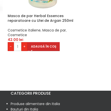
Masca de par Herbal Essences
reparatoare cu Ulei de Argan 250ml
Cosmetice italiene
,
Masca de par
,
-29%
Cosmetice
Masca de par p
42.00
lei
pentru par cre
-
+
ADAUGĂ ÎN COȘ
Cosmetice itali
Cosmetice
50.00
l
70.00
lei
-
+
AD
CATEGORII PRODUSE
Produse alimentare din Italia
Bauturi din Italia