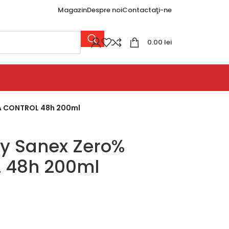
Magazin
Despre noi
Contactaţi-ne
0.00
lei
A CONTROL 48h 200ml
y Sanex Zero%
 48h 200ml