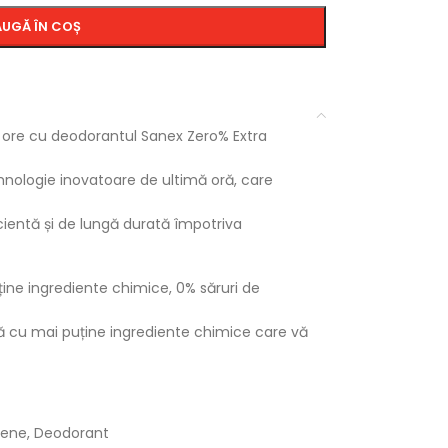
UGĂ ÎN COȘ
e ore cu deodorantul Sanex Zero% Extra
hnologie inovatoare de ultimă oră, care
cientă și de lungă durată împotriva
ne ingrediente chimice, 0% săruri de
tă cu mai puține ingrediente chimice care vă
iene
,
Deodorant