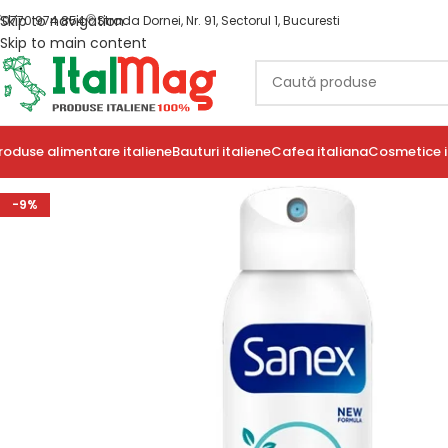
Skip to navigation
0770 974 854
Strada Dornei, Nr. 91, Sectorul 1, Bucuresti
Skip to main content
roduse alimentare italiene
Bauturi italiene
Cafea italiana
Cosmetice i
-9%