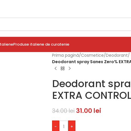
taliene
Produse italiene de curatenie
Prima pagină
/
Cosmetice
/
Deodorant
/
Deodorant spray Sanex Zero% EXTR
Deodorant spra
EXTRA CONTROL
31.00
lei
34.00
lei
-
+