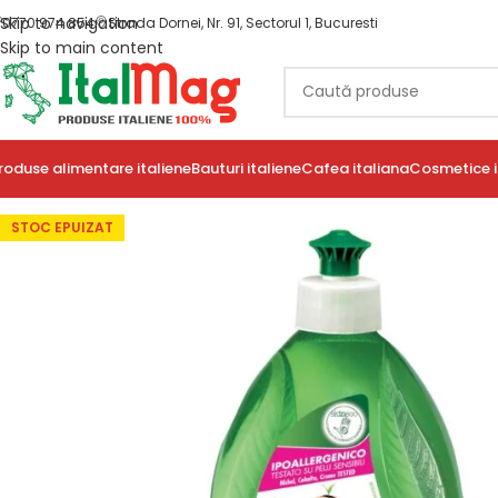
Skip to navigation
0770 974 854
Strada Dornei, Nr. 91, Sectorul 1, Bucuresti
Skip to main content
roduse alimentare italiene
Bauturi italiene
Cafea italiana
Cosmetice i
STOC EPUIZAT