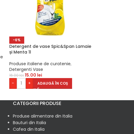
Detergent lichi
-6%
spălări
Detergent de vase Spic&Span Lamaie
și Menta 1l
Produse italien
de
Detergenti
Produse italiene de curatenie
,
90.00
lei
Detergenti Vase
-
+
AD
15.00
lei
16.00
lei
-
+
ADAUGĂ ÎN COȘ
CATEGORII PRODUSE
Produse alimentare din Italia
Bauturi din Italia
Cafea din Italia