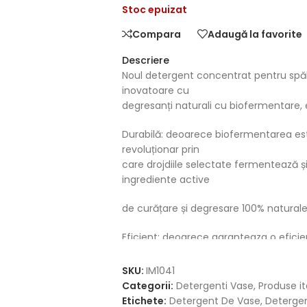
Stoc epuizat
Compara
Adaugă la favorite
Descriere
Noul detergent concentrat pentru spăl
inovatoare cu
degresanți naturali cu biofermentare,
Durabilă: deoarece biofermentarea es
revoluționar prin
care drojdiile selectate fermentează și 
ingrediente active
de curățare și degresare 100% naturale
Eficient: deoarece garanteaza o eficien
Bland cu pielea: pentru ca noua sa fo
piele,
SKU:
IM1041
este hipoalergenica si lasa pielea hidr
Categorii:
Detergenti Vase
,
Produse it
Etichete:
Detergent De Vase
,
Detergen