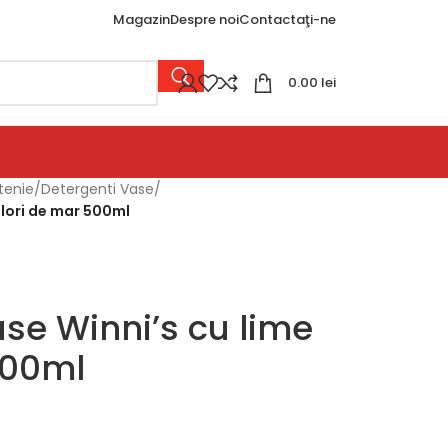
Magazin
Despre noi
Contactaţi-ne
0.00
lei
tenie
/
Detergenti Vase
/
flori de mar 500ml
se Winni’s cu lime
 500ml