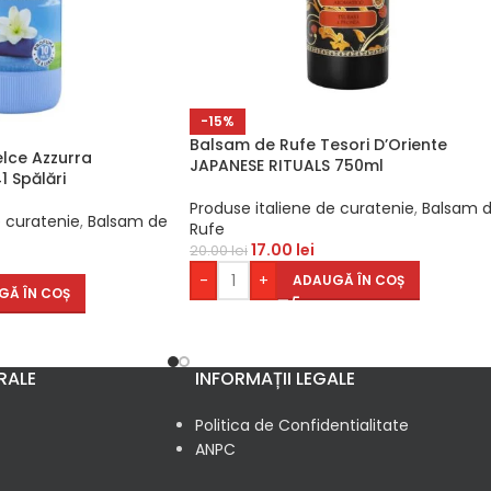
-15%
Balsam de Rufe Tesori D’Oriente
lce Azzurra
JAPANESE RITUALS 750ml
1 Spălări
Produse italiene de curatenie
,
Balsam 
e curatenie
,
Balsam de
Rufe
17.00
lei
20.00
lei
-
+
ADAUGĂ ÎN COȘ
GĂ ÎN COȘ
RALE
INFORMAȚII LEGALE
Politica de Confidentialitate
ANPC