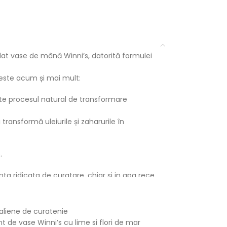
at vase de mână Winni’s, datorită formulei
 este acum și mai mult:
te procesul natural de transformare
transformă uleiurile și zaharurile în
.
ta ridicata de curatare, chiar si in apa rece.
rmula, conceputa pentru cea mai sensibila
atata spalare dupa spalare.
aliene de curatenie
t de vase Winni’s cu lime si flori de mar