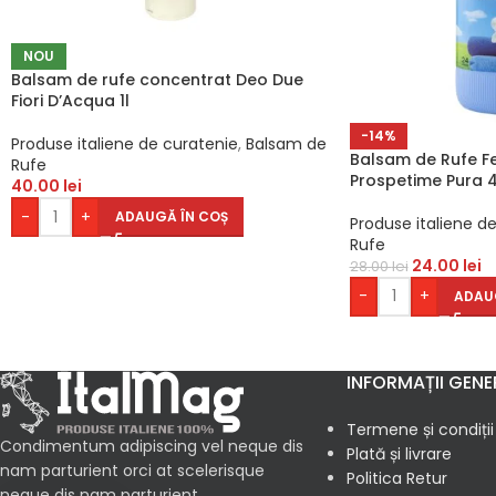
NOU
Balsam de rufe concentrat Deo Due
Fiori D’Acqua 1l
-14%
Produse italiene de curatenie
,
Balsam de
Balsam de Rufe Fe
Rufe
Prospetime Pura 4
40.00
lei
-
+
ADAUGĂ ÎN COȘ
Produse italiene d
Rufe
24.00
lei
28.00
lei
-
+
ADAU
INFORMAȚII GENE
Termene și condiții
Condimentum adipiscing vel neque dis
Plată și livrare
nam parturient orci at scelerisque
Politica Retur
neque dis nam parturient.