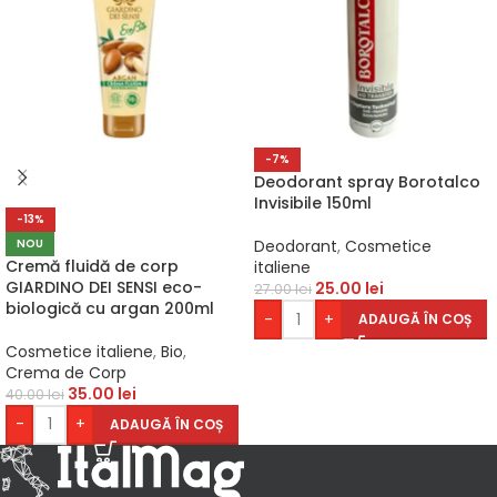
-7%
Deodorant spray Borotalco
Invisibile 150ml
-13%
NOU
Deodorant
,
Cosmetice
Cremă fluidă de corp
italiene
GIARDINO DEI SENSI eco-
25.00
lei
27.00
lei
biologică cu argan 200ml
-
+
ADAUGĂ ÎN COȘ
Cosmetice italiene
,
Bio
,
Crema de Corp
35.00
lei
40.00
lei
-
+
ADAUGĂ ÎN COȘ