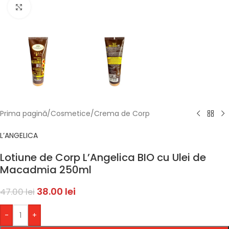
Faceți click pentru a mări
Prima pagină
/
Cosmetice
/
Crema de Corp
L’ANGELICA
Lotiune de Corp L’Angelica BIO cu Ulei de
Macadmia 250ml
38.00
lei
47.00
lei
-
+