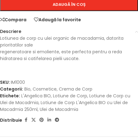
ADAUGĂ ÎN COȘ
Compara
Adaugă la favorite
Descriere
Lotiunea de corp cu ulei organic de macadamia, datorita
prioritatilor sale
regeneratoare si emoliente, este perfecta pentru a reda
hidratarea si catifelarea pielii uscate.
SKU:
IM1000
Categorii:
Bio
,
Cosmetice
,
Crema de Corp
Etichete:
L'Angelica BIO
,
Lotiune de Corp
,
Lotiune de Corp cu
Ulei de Macadmia
,
Lotiune de Corp L'Angelica BIO cu Ulei de
Macadmia 250ml
,
Ulei de Macadmia
Distribuie