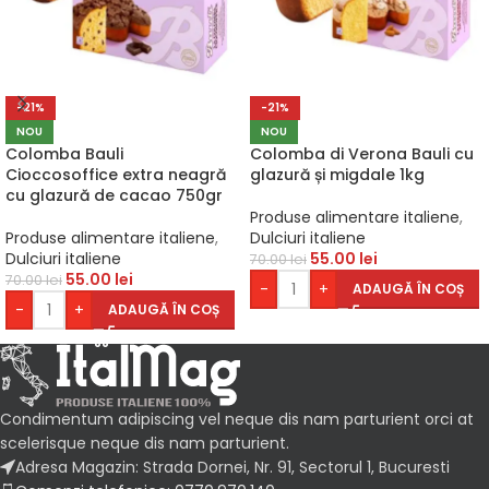
-21%
-21%
NOU
NOU
Colomba Bauli
Colomba di Verona Bauli cu
Cioccosoffice extra neagră
glazură și migdale 1kg
cu glazură de cacao 750gr
Produse alimentare italiene
,
Produse alimentare italiene
,
Dulciuri italiene
Dulciuri italiene
55.00
lei
70.00
lei
55.00
lei
70.00
lei
-
+
ADAUGĂ ÎN COȘ
-
+
ADAUGĂ ÎN COȘ
Condimentum adipiscing vel neque dis nam parturient orci at
scelerisque neque dis nam parturient.
Adresa Magazin: Strada Dornei, Nr. 91, Sectorul 1, Bucuresti