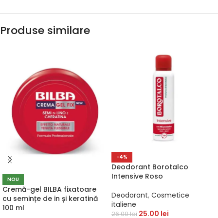
Produse similare
-4%
Deodorant Borotalco
Intensive Roso
NOU
Cremă-gel BILBA fixatoare
Deodorant
,
Cosmetice
cu semințe de in și keratină
italiene
100 ml
25.00
lei
26.00
lei