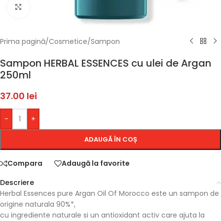
Faceți click pentru a mări
Prima pagină
/
Cosmetice
/
Sampon
Sampon HERBAL ESSENCES cu ulei de Argan
250ml
37.00
lei
-
+
ADAUGĂ ÎN COȘ
Compara
Adaugă la favorite
Descriere
Herbal Essences pure Argan Oil Of Morocco este un sampon de
origine naturala 90%*,
cu ingrediente naturale si un antioxidant activ care ajuta la