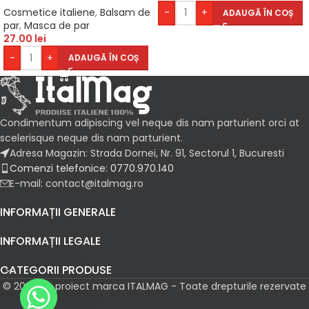
Cosmetice italiene
,
Balsam de
-
+
ADAUGĂ ÎN COȘ
par
,
Masca de par
27.00
lei
-
+
ADAUGĂ ÎN COȘ
Condimentum adipiscing vel neque dis nam parturient orci at
scelerisque neque dis nam parturient.
Adresa Magazin: Strada Dornei, Nr. 91, Sectorul 1, Bucuresti
Comenzi telefonice: 0770.970.140
E-mail: contact@italmag.ro
INFORMAȚII GENERALE
INFORMAȚII LEGALE
CATEGORII PRODUSE
© 2026 Un proiect marca ITALMAG - Toate drepturile rezervate