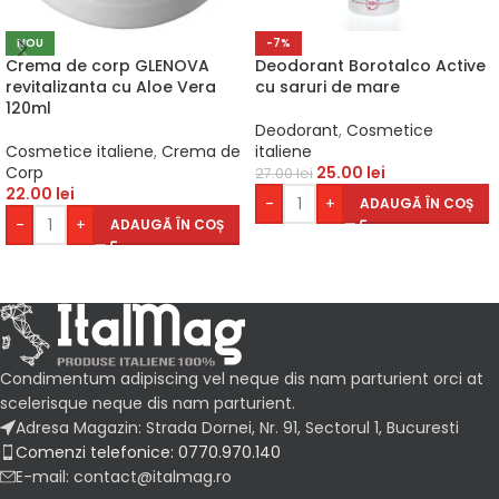
NOU
-7%
Crema de corp GLENOVA
Deodorant Borotalco Active
revitalizanta cu Aloe Vera
cu saruri de mare
120ml
Deodorant
,
Cosmetice
Cosmetice italiene
,
Crema de
italiene
Corp
25.00
lei
27.00
lei
22.00
lei
-
+
ADAUGĂ ÎN COȘ
-
+
ADAUGĂ ÎN COȘ
Condimentum adipiscing vel neque dis nam parturient orci at
scelerisque neque dis nam parturient.
Adresa Magazin: Strada Dornei, Nr. 91, Sectorul 1, Bucuresti
Comenzi telefonice: 0770.970.140
E-mail: contact@italmag.ro