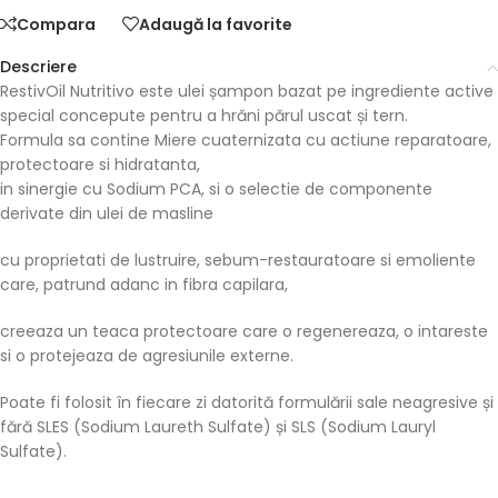
Compara
Adaugă la favorite
Descriere
RestivOil Nutritivo este ulei șampon bazat pe ingrediente active
special concepute pentru a hrăni părul uscat și tern.
Formula sa contine Miere cuaternizata cu actiune reparatoare,
protectoare si hidratanta,
in sinergie cu Sodium PCA, si o selectie de componente
derivate din ulei de masline
cu proprietati de lustruire, sebum-restauratoare si emoliente
care, patrund adanc in fibra capilara,
creeaza un teaca protectoare care o regenereaza, o intareste
si o protejeaza de agresiunile externe.
Poate fi folosit în fiecare zi datorită formulării sale neagresive și
fără SLES (Sodium Laureth Sulfate) și SLS (Sodium Lauryl
Sulfate).