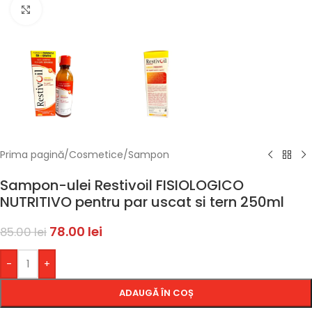
Faceți click pentru a mări
Prima pagină
/
Cosmetice
/
Sampon
Sampon-ulei Restivoil FISIOLOGICO
NUTRITIVO pentru par uscat si tern 250ml
78.00
lei
85.00
lei
-
+
ADAUGĂ ÎN COȘ