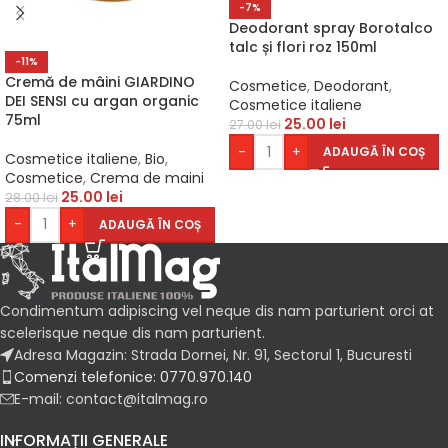
-7%
Deodorant spray Borotalco
talc și flori roz 150ml
-11%
Cremă de mâini GIARDINO
Cosmetice
,
Deodorant
,
DEI SENSI cu argan organic
Cosmetice italiene
75ml
25.00
lei
27.00
lei
-
+
ADAUGĂ ÎN COȘ
Cosmetice italiene
,
Bio
,
Cosmetice
,
Crema de maini
25.00
lei
28.00
lei
-
+
ADAUGĂ ÎN COȘ
Condimentum adipiscing vel neque dis nam parturient orci at
scelerisque neque dis nam parturient.
Adresa Magazin: Strada Dornei, Nr. 91, Sectorul 1, Bucuresti
Comenzi telefonice: 0770.970.140
E-mail: contact@italmag.ro
INFORMAȚII GENERALE