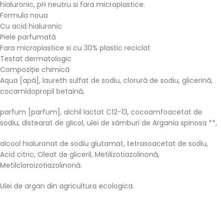
hialuronic, pH neutru si fara microplastice.
Formula noua
Cu acid hialuronic
Piele parfumată
Fara microplastice si cu 30% plastic reciclat
Testat dermatologic
Compoziție chimică
Aqua [apă], laureth sulfat de sodiu, clorură de sodiu, glicerină,
cocamidopropil betaină,
parfum [parfum], alchil lactat C12-13, cocoamfoacetat de
sodiu, distearat de glicol, ulei de sâmburi de Argania spinosa **,
alcool hialuronat de sodiu glutamat, tetrasoacetat de sodiu,
Acid citric, Oleat de gliceril, Metilizotiazolinonă,
Metilcloroizotiazolinonă.
Ulei de argan din agricultura ecologica.