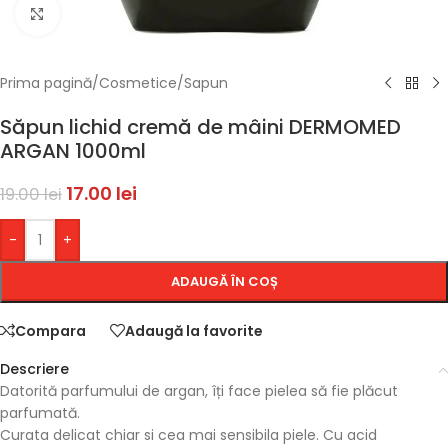
Faceți click pentru a mări
Prima pagină
/
Cosmetice
/
Sapun
Săpun lichid cremă de mâini DERMOMED
ARGAN 1000ml
17.00
lei
19.00
lei
-
+
ADAUGĂ ÎN COȘ
Compara
Adaugă la favorite
Descriere
Datorită parfumului de argan, îți face pielea să fie plăcut
parfumată.
Curata delicat chiar si cea mai sensibila piele. Cu acid