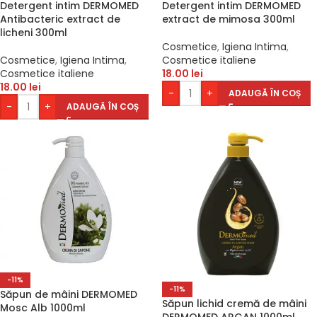
Detergent intim DERMOMED
Detergent intim DERMOMED
Antibacteric extract de
extract de mimosa 300ml
licheni 300ml
Cosmetice
,
Igiena Intima
,
Cosmetice
,
Igiena Intima
,
Cosmetice italiene
Cosmetice italiene
18.00
lei
18.00
lei
-
+
ADAUGĂ ÎN COȘ
-
+
ADAUGĂ ÎN COȘ
-11%
-11%
Săpun de mâini DERMOMED
Săpun lichid cremă de mâini
Mosc Alb 1000ml