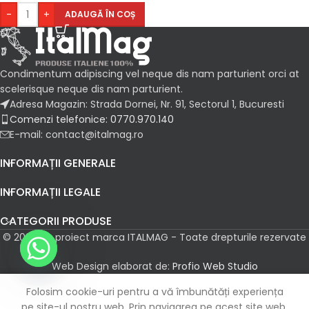
-
+
ADAUGĂ ÎN COȘ
Condimentum adipiscing vel neque dis nam parturient orci at
scelerisque neque dis nam parturient.
Adresa Magazin: Strada Dornei, Nr. 91, Sectorul 1, Bucuresti
Comenzi telefonice: 0770.970.140
E-mail: contact@italmag.ro
INFORMAȚII GENERALE
INFORMAȚII LEGALE
CATEGORII PRODUSE
© 2026 Un proiect marca ITALMAG - Toate drepturile rezervate
Web Design elaborat de:
Profio Web Studio
Folosim cookie-uri pentru a vă îmbunătăți experiența
agazin
Lista de favorite
Filtre
Coș
Contul meu
pe site-ul nostru web. Prin navigarea pe acest site web,