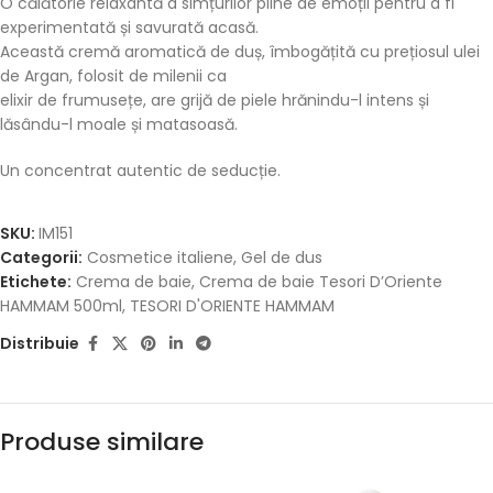
O călătorie relaxantă a simțurilor pline de emoții pentru a fi
experimentată și savurată acasă.
Această cremă aromatică de duș, îmbogățită cu prețiosul ulei
de Argan, folosit de milenii ca
elixir de frumusețe, are grijă de piele hrănindu-l intens și
lăsându-l moale și matasoasă.
Un concentrat autentic de seducție.
SKU:
IM151
Categorii:
Cosmetice italiene
,
Gel de dus
Etichete:
Crema de baie
,
Crema de baie Tesori D’Oriente
HAMMAM 500ml
,
TESORI D'ORIENTE HAMMAM
Distribuie
Produse similare