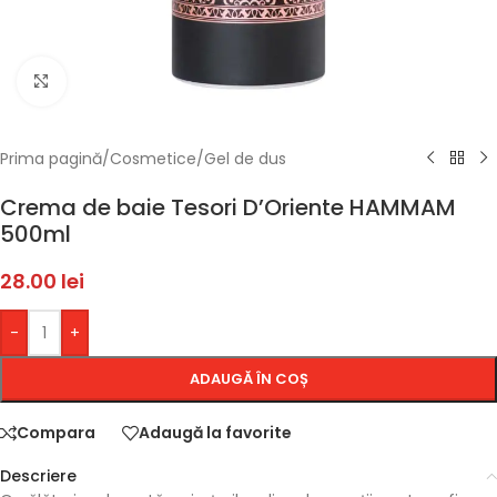
Faceți click pentru a mări
Prima pagină
/
Cosmetice
/
Gel de dus
Crema de baie Tesori D’Oriente HAMMAM
500ml
28.00
lei
-
+
ADAUGĂ ÎN COȘ
Compara
Adaugă la favorite
Descriere