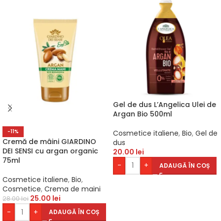
Gel de dus L’Angelica Ulei de
Argan Bio 500ml
-11%
Cosmetice italiene
,
Bio
,
Gel de
Cremă de mâini GIARDINO
dus
DEI SENSI cu argan organic
20.00
lei
75ml
-
+
ADAUGĂ ÎN COȘ
Cosmetice italiene
,
Bio
,
Cosmetice
,
Crema de maini
25.00
lei
28.00
lei
-
+
ADAUGĂ ÎN COȘ